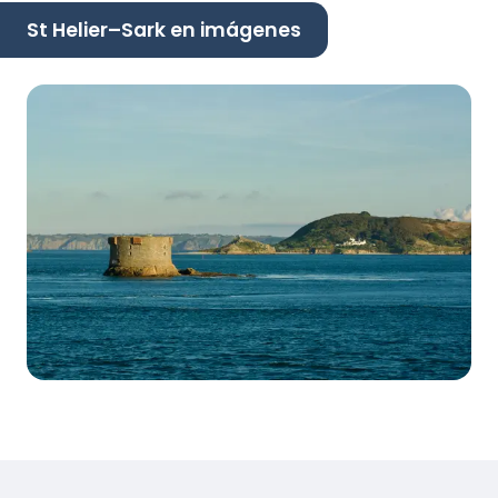
St Helier–Sark en imágenes