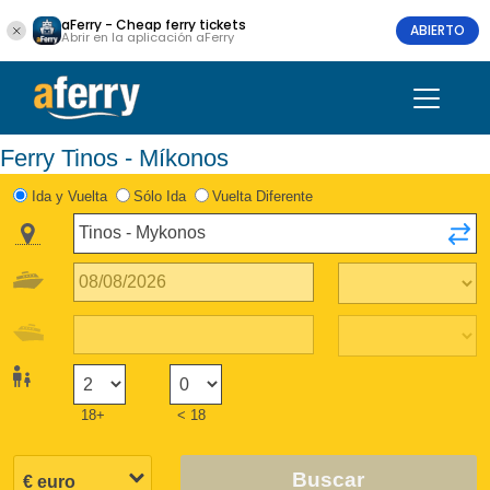
aFerry - Cheap ferry tickets
ABIERTO
Abrir en la aplicación aFerry
Ferry Tinos - Míkonos
Ida y Vuelta
Sólo Ida
Vuelta Diferente
18+
< 18
Buscar