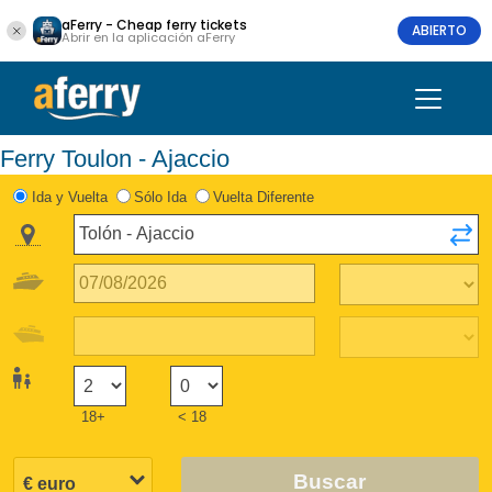
aFerry - Cheap ferry tickets
ABIERTO
Abrir en la aplicación aFerry
Ferry Toulon - Ajaccio
Ida y Vuelta
Sólo Ida
Vuelta Diferente
18+
< 18
Buscar