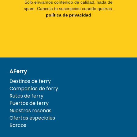
Sólo enviamos contenido de calidad, nada de
spam. Cancela tu suscripción cuando quieras.
política de privacidad
AFerry
Destinos de ferry
Compañías de ferry
Rutas de ferry
Puertos de ferry
Nuestras reseñas
Ofertas especiales
Barcos