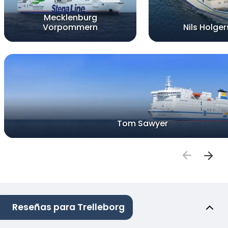
Mecklenburg
Vorpommern
Nils Holge
Tom Sawyer
Reseñas para Trelleborg