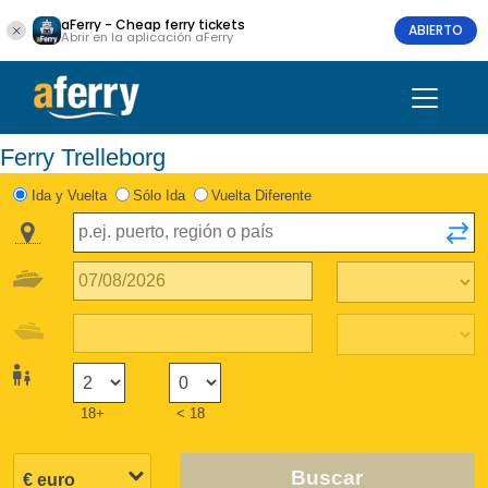
aFerry - Cheap ferry tickets
ABIERTO
Abrir en la aplicación aFerry
Ferry Trelleborg
Ida y Vuelta
Sólo Ida
Vuelta Diferente
18+
< 18
Buscar