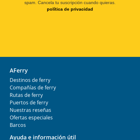
spam. Cancela tu suscripción cuando quieras.
política de privacidad
AFerry
Destinos de ferry
Compañías de ferry
Rutas de ferry
Puertos de ferry
Nuestras reseñas
Ofertas especiales
Barcos
Ayuda e información útil