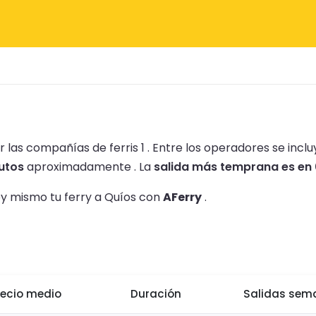
 las compañías de ferris 1 .
Entre los operadores se incl
utos
aproximadamente .
La
salida más temprana es en
oy mismo tu ferry a Quíos con
AFerry
.
recio medio
Duración
Salidas sem