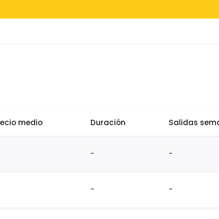
recio medio
Duración
Salidas sem
-
-
-
-