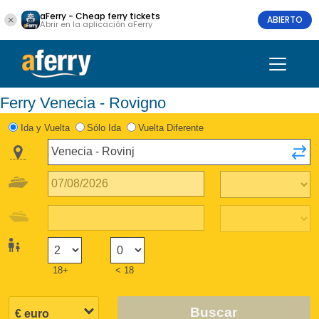
aFerry - Cheap ferry tickets
ABIERTO
Abrir en la aplicación aFerry
Ferry Venecia - Rovigno
Ida y Vuelta
Sólo Ida
Vuelta Diferente
18+
< 18
Buscar