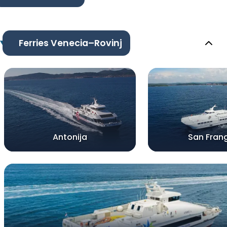
Ferries Venecia–Rovinj
Antonija
San Frang