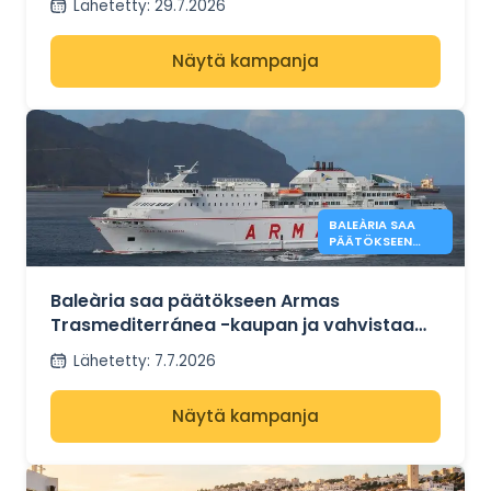
Lähetetty
:
29.7.2026
Näytä kampanja
BALEÀRIA SAA
PÄÄTÖKSEEN
ARMASIN
HANKINNAN
Baleària saa päätökseen Armas
Trasmediterránea -kaupan ja vahvistaa
lauttayhteyksiä Espanjan ja Pohjois-
Lähetetty
:
7.7.2026
Afrikan välillä
Näytä kampanja