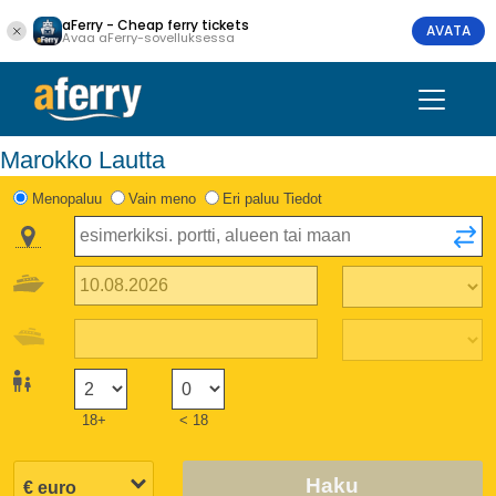
aFerry - Cheap ferry tickets
AVATA
Avaa aFerry-sovelluksessa
Marokko Lautta
Menopaluu
Vain meno
Eri paluu Tiedot
18+
< 18
Haku