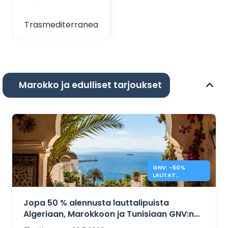
Trasmediterranea
Marokko ja edulliset tarjoukset
GNV: -50%
LAUTAT
MAROKKOON,
TUNISIAAN JA
ALGERIAAN
Jopa 50 % alennusta lauttalipuista
Algeriaan, Marokkoon ja Tunisiaan GNV:n
kautta