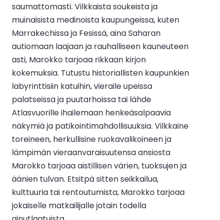
saumattomasti. Vilkkaista soukeista ja
muinaisista medinoista kaupungeissa, kuten
Marrakechissa ja Fesissä, aina Saharan
autiomaan laajaan ja rauhalliseen kauneuteen
asti, Marokko tarjoaa rikkaan kirjon
kokemuksia. Tutustu historiallisten kaupunkien
labyrinttisiin katuihin, vieraile upeissa
palatseissa ja puutarhoissa tai lähde
Atlasvuorille ihailemaan henkeäsalpaavia
näkymiä ja patikointimahdollisuuksia. Vilkkaine
toreineen, herkullisine ruokavalikoineen ja
lämpimän vieraanvaraisuutensa ansiosta
Marokko tarjoaa aistillisen värien, tuoksujen ja
äänien tulvan. Etsitpä sitten seikkailua,
kulttuuria tai rentoutumista, Marokko tarjoaa
jokaiselle matkailijalle jotain todella
ainutlaatuista.