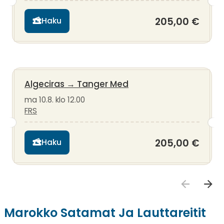
205,00 €
Haku
Algeciras
→
Tanger Med
ma 10.8. klo 12.00
FRS
205,00 €
Haku
Marokko Satamat Ja Lauttareitit