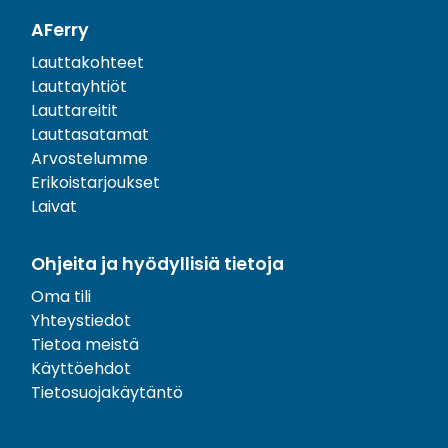
AFerry
Lauttakohteet
Lauttayhtiöt
Lauttareitit
Lauttasatamat
Arvostelumme
Erikoistarjoukset
Laivat
Ohjeita ja hyödyllisiä tietoja
Oma tili
Yhteystiedot
Tietoa meistä
Käyttöehdot
Tietosuojakäytäntö