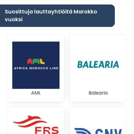
Suosittuja lauttayhtiöitä Marokko
vuoksi
AML
Balearia