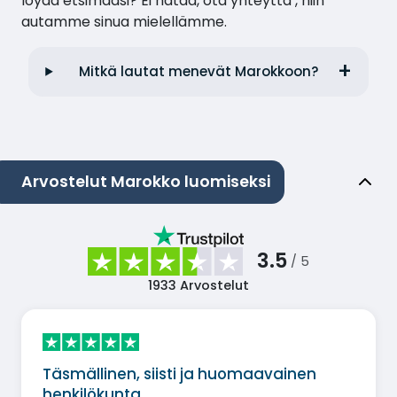
löydä etsimääsi? Ei hätää, ota yhteyttä , niin
autamme sinua mielellämme.
Mitkä lautat menevät Marokkoon?
Arvostelut Marokko luomiseksi
3.5
/ 5
1933
Arvostelut
Täsmällinen, siisti ja huomaavainen
henkilökunta.