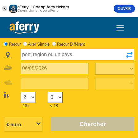
aFerry - Cheap ferry tickets
OUVRIR
Ouvrir dans l'app aFerry
Retour
Aller Simple
Retour Différent
18+
< 18
Chercher