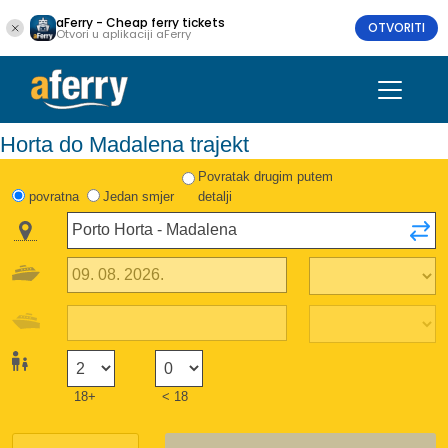
aFerry - Cheap ferry tickets
OTVORITI
Otvori u aplikaciji aFerry
Horta do Madalena trajekt
Povratak drugim putem
povratna
Jedan smjer
detalji
18+
< 18