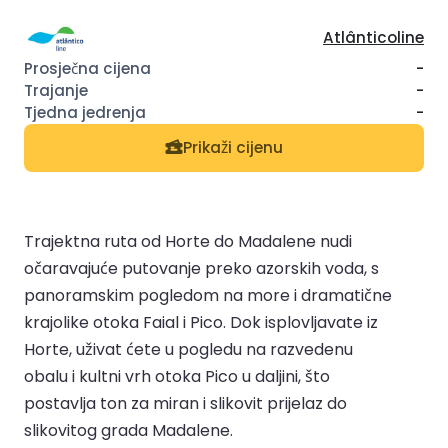
Atlânticoline
-
-
-
Prikaži cijenu
Trajektna ruta od Horte do Madalene nudi
očaravajuće putovanje preko azorskih voda, s
panoramskim pogledom na more i dramatične
krajolike otoka Faial i Pico. Dok isplovljavate iz
Horte, uživat ćete u pogledu na razvedenu
obalu i kultni vrh otoka Pico u daljini, što
postavlja ton za miran i slikovit prijelaz do
slikovitog grada Madalene.