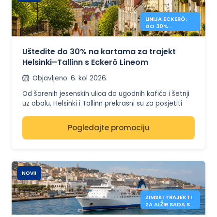
LINIJA ECKERÖ:
DO 30%
POPUSTA NA
HELSINKI –
TALLINN
Uštedite do 30% na kartama za trajekt
Helsinki–Tallinn s Eckerö Lineom
Objavljeno
:
6. kol 2026.
Od šarenih jesenskih ulica do ugodnih kafića i šetnji
uz obalu, Helsinki i Tallinn prekrasni su za posjetiti
nakon užurbane ljetne sezone. U ograničenom
razdoblju uštedite do 30% na odabranim kartama
Pogledajte promociju
za trajekt Eckerö Line, bez obzira planirate li
jednodnevni izlet, vikend bijeg ili dulji boravak preko
Baltika.
Dostupna na obje rute Eckerö Line, ova ponuda daje
NOVI!
vam više razloga za istraživanje Finske i Estonije po
nižoj cijeni. Rezervirajte tijekom promotivnog
ZIMSKI TRAJEKTI
razdoblja kako biste ostvarili uštede na odabranim
ZA ALŽIR SADA SU
polascima prije isteka ponude.
OTVORENI