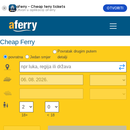
aFerry - Cheap ferry tickets
OTVORITI
Otvori u aplikaciji aFerry
Cheap Ferry
Povratak drugim putem
povratna
Jedan smjer
detalji
18+
< 18