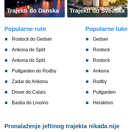
Trajekti do Danska
Trajekti do Švedska
Popularne rute
Popularne luke
Rostock do Gedser
Gedser
Ankona do Split
Rostock
Ankona do Split
Rostock
Puttgarden do Rodby
Ankona
Zadar do Ankona
Rodby
Dover do Calais
Puttgarden
Bastia do Livorno
Heraklion
Pronalaženje jeftinog trajekta nikada nije