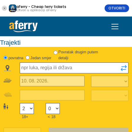
aFerry - Cheap ferry tickets
OTVORITI
Otvori u aplikaciji aFerry
Trajekti
Povratak drugim putem
povratna
Jedan smjer
detalji
18+
< 18