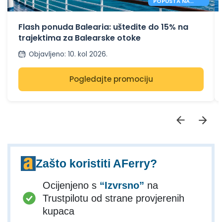
POPUSTA NA
TRAJEKTE ZA
BALEARE
Flash ponuda Balearia: uštedite do 15% na
trajektima za Balearske otoke
Objavljeno
:
10. kol 2026.
Pogledajte promociju
Zašto koristiti AFerry?
Ocijenjeno s
“Izvrsno”
na
Trustpilotu od strane provjerenih
kupaca