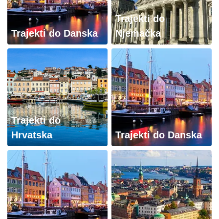
Trajekti do
Trajekti do Danska
Njemačka
Trajekti do
Hrvatska
Trajekti do Danska