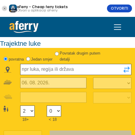
aFerry - Cheap ferry tickets
OTVORITI
Otvori u aplikaciji aFerry
Trajektne luke
Povratak drugim putem
povratna
Jedan smjer
detalji
18+
< 18