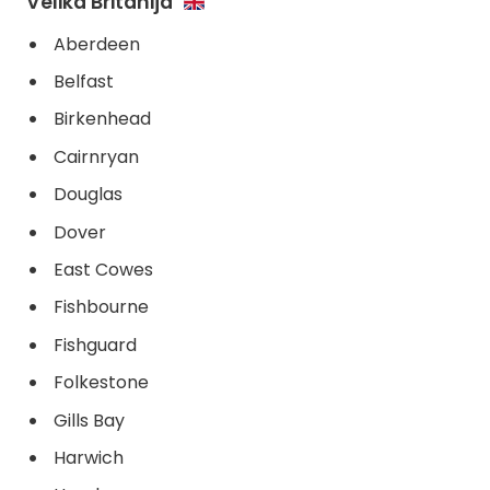
Velika Britanija
Aberdeen
Belfast
Birkenhead
Cairnryan
Douglas
Dover
East Cowes
Fishbourne
Fishguard
Folkestone
Gills Bay
Harwich