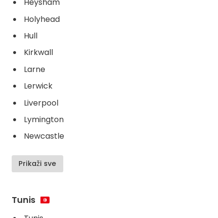
Heysham
Holyhead
Hull
Kirkwall
Larne
Lerwick
Liverpool
Lymington
Newcastle
Prikaži sve
Tunis