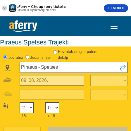
aFerry - Cheap ferry tickets
OTVORITI
Otvori u aplikaciji aFerry
Piraeus Spetses Trajekti
Povratak drugim putem
povratna
Jedan smjer
detalji
18+
< 18