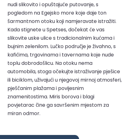
nudi slikovito i opuštajuće putovanje, s
pogledom na Egejsko more koje daje ton
šarmantnom otoku koji namjeravate istražiti.
Kada stignete u Spetses, dočekat će vas
slikovite uske ulice s tradicionalnim kućama i
bujnim zelenilom. Lučko područje je živahno, s
kafićima, trgovinama i tavernama koje nude
toplu dobrodošlicu. Na otoku nema
automobila, stoga očekujte istraživanje pješice
ili biciklom, uživajući u njegovoj mirnoj atmosferi,
pješčanim plažama i povijesnim
znamenitostima. Miris borova i blagi
povjetarac čine ga savršenim mjestom za
miran odmor.