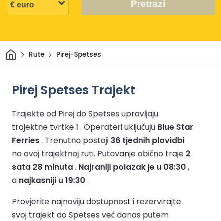
Pretrazi
Dom
Rute
Pirej-Spetses
Pirej Spetses Trajekt
Trajekte od Pirej do Spetses upravljaju
trajektne tvrtke 1 .
Operateri uključuju
Blue Star
Ferries
.
Trenutno postoji
36 tjednih plovidbi
na ovoj trajektnoj ruti.
Putovanje obično traje
2
sata 28 minuta
.
Najraniji polazak je u 08:30
,
a
najkasniji u 19:30
.
Provjerite najnoviju dostupnost i rezervirajte
svoj trajekt do Spetses već danas putem