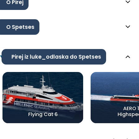
O Pirej
O Spetses
Pirej iz luke_odlaska do Spetses
AERO 1
Flying Cat 6
Highspe