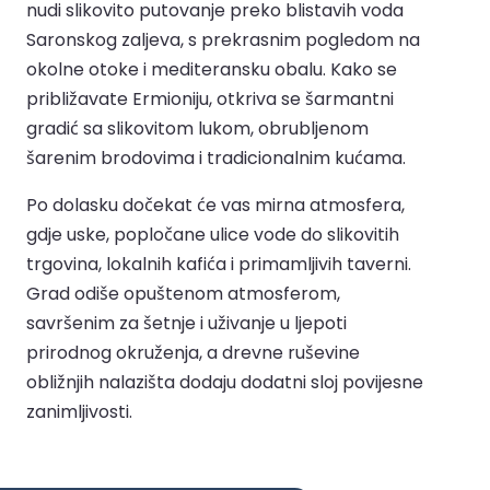
nudi slikovito putovanje preko blistavih voda
Saronskog zaljeva, s prekrasnim pogledom na
okolne otoke i mediteransku obalu. Kako se
približavate Ermioniju, otkriva se šarmantni
gradić sa slikovitom lukom, obrubljenom
šarenim brodovima i tradicionalnim kućama.
Po dolasku dočekat će vas mirna atmosfera,
gdje uske, popločane ulice vode do slikovitih
trgovina, lokalnih kafića i primamljivih taverni.
Grad odiše opuštenom atmosferom,
savršenim za šetnje i uživanje u ljepoti
prirodnog okruženja, a drevne ruševine
obližnjih nalazišta dodaju dodatni sloj povijesne
zanimljivosti.