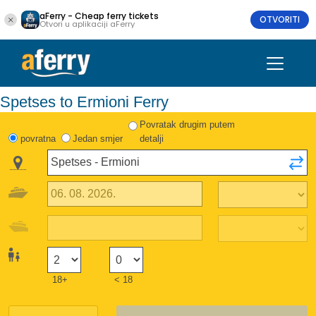
aFerry - Cheap ferry tickets
OTVORITI
Otvori u aplikaciji aFerry
Spetses to Ermioni Ferry
Povratak drugim putem
povratna
Jedan smjer
detalji
18+
< 18