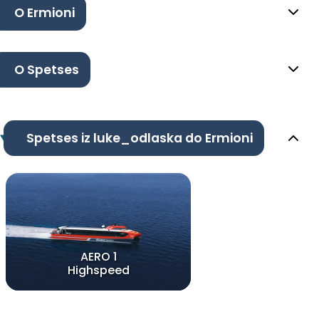
O Ermioni
O Spetses
Spetses iz luke_odlaska do Ermioni
AERO 1
Highspeed