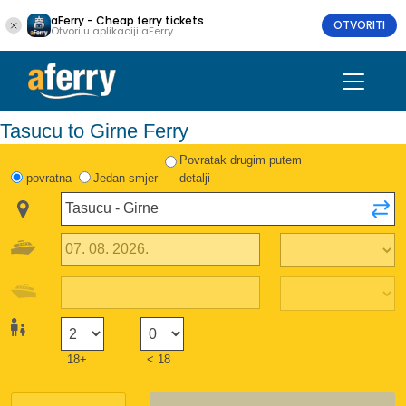
aFerry - Cheap ferry tickets
OTVORITI
Otvori u aplikaciji aFerry
Tasucu to Girne Ferry
Povratak drugim putem
povratna
Jedan smjer
detalji
18+
< 18