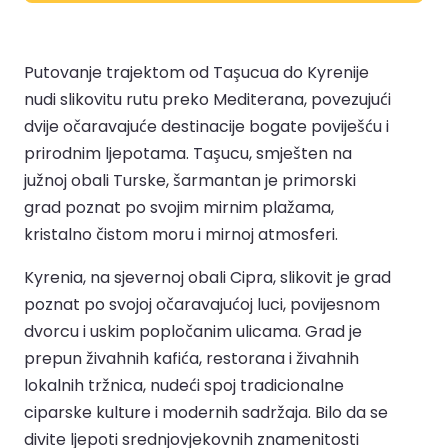
Putovanje trajektom od Taşucua do Kyrenije
nudi slikovitu rutu preko Mediterana, povezujući
dvije očaravajuće destinacije bogate poviješću i
prirodnim ljepotama. Taşucu, smješten na
južnoj obali Turske, šarmantan je primorski
grad poznat po svojim mirnim plažama,
kristalno čistom moru i mirnoj atmosferi.
Kyrenia, na sjevernoj obali Cipra, slikovit je grad
poznat po svojoj očaravajućoj luci, povijesnom
dvorcu i uskim popločanim ulicama. Grad je
prepun živahnih kafića, restorana i živahnih
lokalnih tržnica, nudeći spoj tradicionalne
ciparske kulture i modernih sadržaja. Bilo da se
divite ljepoti srednjovjekovnih znamenitosti