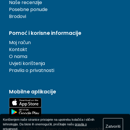
Naše recenzije
Posebne ponude
Brodovi
Pomoć i korisne informacije
Moj račun
Kontakt
O nama
Uvjeti korištenja
Pravila o privatnosti
Mobilne aplikacije
Korištenjem naše stranice pristajete na upotrebu kolačića i sličnih
tehnologija. Da biste ih onemogućili, pročitajte našu
pravila o
Zatvoriti
© 1977-
2026
AFerry d.o.o. Sva prava pridržana.
privatnosti
.