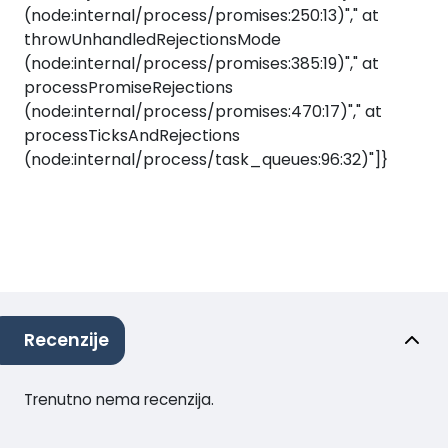
(node:internal/process/promises:250:13)"," at
throwUnhandledRejectionsMode
(node:internal/process/promises:385:19)"," at
processPromiseRejections
(node:internal/process/promises:470:17)"," at
processTicksAndRejections
(node:internal/process/task_queues:96:32)"]}
Recenzije
Trenutno nema recenzija.