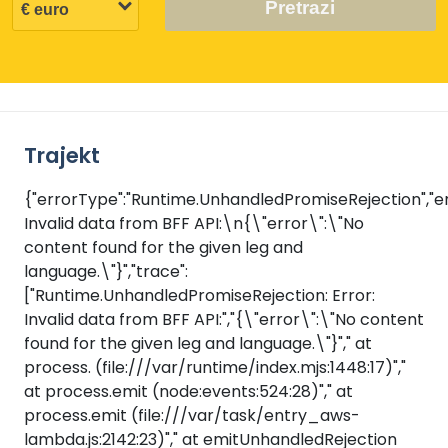
Pretrazi
Trajekt
{"errorType":"Runtime.UnhandledPromiseRejection","er
Invalid data from BFF API:\n{\"error\":\"No
content found for the given leg and
language.\"}","trace":
["Runtime.UnhandledPromiseRejection: Error:
Invalid data from BFF API:","{\"error\":\"No content
found for the given leg and language.\"}"," at
process.
(file:///var/runtime/index.mjs:1448:17)","
at process.emit (node:events:524:28)"," at
process.emit (file:///var/task/entry_aws-
lambda.js:2142:23)"," at emitUnhandledRejection