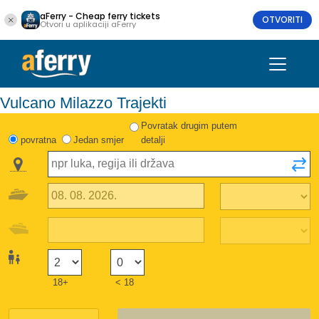
aFerry - Cheap ferry tickets
OTVORITI
Otvori u aplikaciji aFerry
Vulcano Milazzo Trajekti
Povratak drugim putem
povratna
Jedan smjer
detalji
18+
< 18