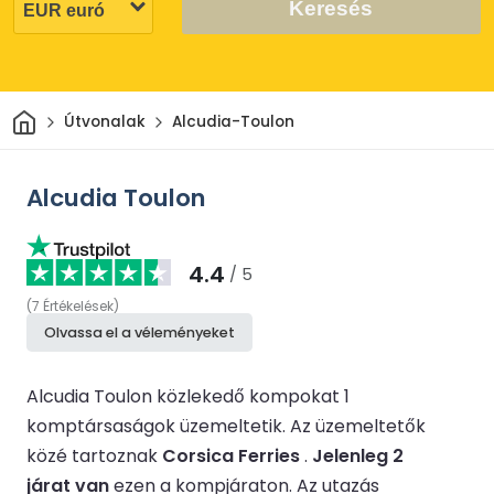
Keresés
Otthon
Útvonalak
Alcudia-Toulon
Alcudia Toulon
4.4
/ 5
(
7
Értékelések
)
Olvassa el a véleményeket
Alcudia Toulon közlekedő kompokat 1
komptársaságok üzemeltetik.
Az üzemeltetők
közé tartoznak
Corsica Ferries
.
Jelenleg 2
járat van
ezen a kompjáraton.
Az utazás