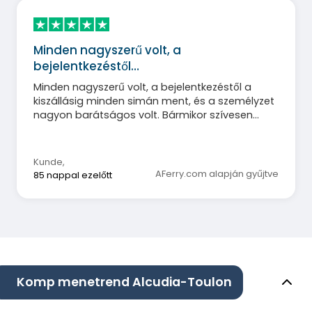
Minden nagyszerű volt, a
bejelentkezéstől…
Minden nagyszerű volt, a bejelentkezéstől a
kiszállásig minden simán ment, és a személyzet
nagyon barátságos volt. Bármikor szívesen
utaznánk velük újra. Sajnos a kabinválasztékot
nem értettük, mivel voltak két egyszemélyes
ággyal felszerelt kabinok is, amelyeket jobban
Kunde
,
szerettünk volna.
AFerry.com alapján gyűjtve
85 nappal ezelőtt
Komp menetrend Alcudia-Toulon