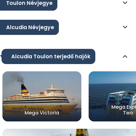
Toulon Névjegye
Alcudia Névjegye
Alcudia Toulon terjedő hajók
Mega Exp
Mega Victoria
Two