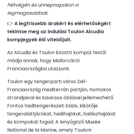
hétvégén és ünnepnapokon a
legmagasabbak.
👉
A legfrissebb árakért és elérhetőségért
tekintse meg az indulási Toulon Alcudia
kompjegyek élő viteldíjait.
Az Alcudia és Toulon közötti kompút festői
módja annak, hogy Mallorcáról
Franciaországba utazzunk.
Toulon egy tengerparti város Dél-
Franciaország mediterrán partján, homokos
strandjaival és kavicsos öblöivel jellemezhető.
Fontos haditengerészeti bázis, kikötője
tengeralattjárókat, hadihajókat, halászhajókat
és kompokat fogad. A lenyűgöző Musée
National de la Marine, amely Touloni