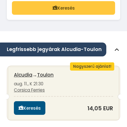
Keresés
Legfrissebb jegyárak Alcudia-Toulon
Nagyszerű ajánlat!
Alcudia
→
Toulon
aug. 11., K 21:30
Corsica Ferries
14,05 EUR
Keresés