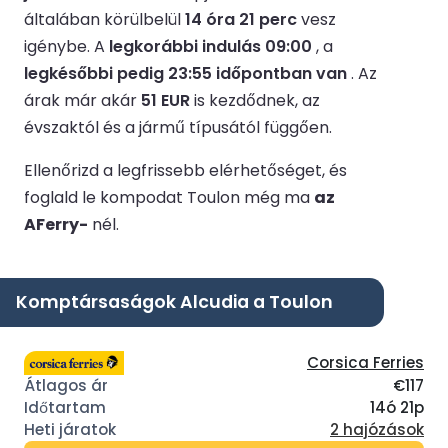
általában körülbelül
14 óra 21 perc
vesz
igénybe.
A
legkorábbi indulás 09:00
, a
legkésőbbi pedig 23:55 időpontban van
.
Az
árak már akár
51 EUR
is kezdődnek, az
évszaktól és a jármű típusától függően.
Ellenőrizd a legfrissebb elérhetőséget, és
foglald le kompodat Toulon még ma
az
AFerry-
nél.
Komptársaságok Alcudia a Toulon
Corsica Ferries
€117
14ó 21p
2 hajózások