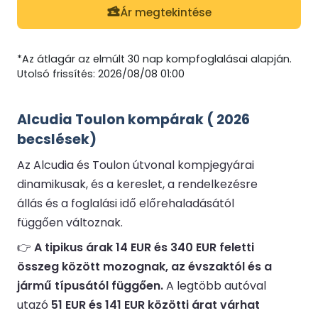
Ár megtekintése
*Az átlagár az elmúlt 30 nap kompfoglalásai alapján.
Utolsó frissítés: 2026/08/08 01:00
Alcudia Toulon kompárak ( 2026
becslések)
Az Alcudia és Toulon útvonal kompjegyárai
dinamikusak, és a kereslet, a rendelkezésre
állás és a foglalási idő előrehaladásától
függően változnak.
👉
A tipikus árak 14 EUR és 340 EUR feletti
összeg között mozognak, az évszaktól és a
jármű típusától függően.
A legtöbb autóval
utazó
51 EUR és 141 EUR közötti árat várhat