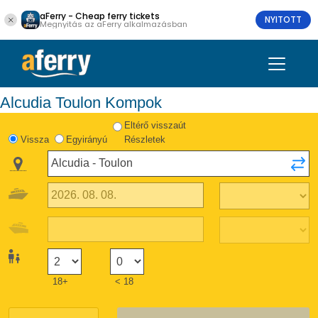
aFerry - Cheap ferry tickets
NYITOTT
Megnyitás az aFerry alkalmazásban
Alcudia Toulon Kompok
Eltérő visszaút
Vissza
Egyirányú
Részletek
18+
< 18