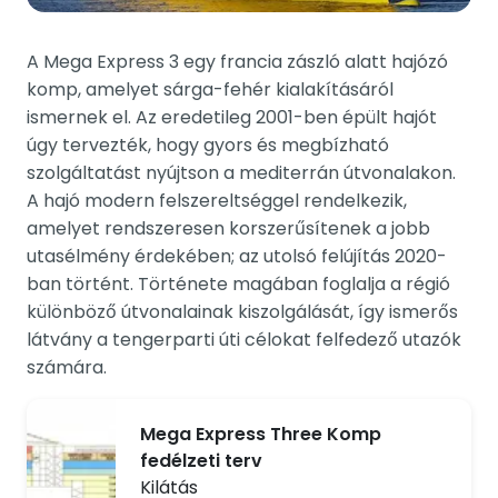
A Mega Express 3 egy francia zászló alatt hajózó
komp, amelyet sárga-fehér kialakításáról
ismernek el. Az eredetileg 2001-ben épült hajót
úgy tervezték, hogy gyors és megbízható
szolgáltatást nyújtson a mediterrán útvonalakon.
A hajó modern felszereltséggel rendelkezik,
amelyet rendszeresen korszerűsítenek a jobb
utasélmény érdekében; az utolsó felújítás 2020-
ban történt. Története magában foglalja a régió
különböző útvonalainak kiszolgálását, így ismerős
látvány a tengerparti úti célokat felfedező utazók
számára.
Mega Express Three Komp
fedélzeti terv
Kilátás