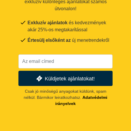
exkluzív különleges ajánlatokat számos
útvonalon!
Exkluzív ajánlatok
és kedvezmények
akár 25%-os megtakarítással
Értesülj elsőként az
új menetrendekről
Küldjetek ajánlatokat!
Csak jó minőségű anyagokat küldünk, spam
nélkül. Bármikor leiratkozhatsz.
Adatvédelmi
irányelvek