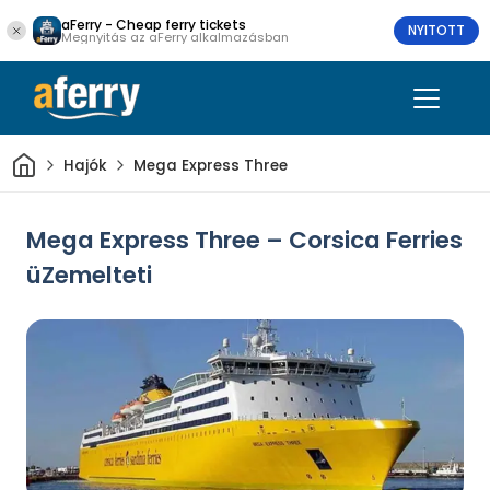
aFerry - Cheap ferry tickets
NYITOTT
Megnyitás az aFerry alkalmazásban
Otthon
Hajók
Mega Express Three
Mega Express Three – Corsica Ferries
üZemelteti