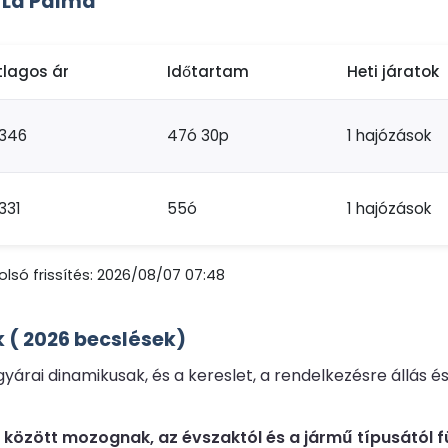
 La Palma
tlagos ár
Időtartam
Heti járatok
346
47ó 30p
1 hajózások
331
55ó
1 hajózások
lsó frissítés: 2026/08/07 07:48
 ( 2026 becslések)
árai dinamikusak, és a kereslet, a rendelkezésre állás és
eg között mozognak, az évszaktól és a jármű típusától 