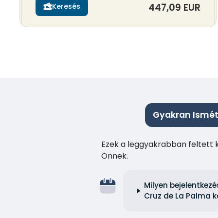
447,09 EUR
Keresés
Gyakran Ismét
Ezek a leggyakrabban feltett 
Önnek.
Milyen bejelentkez
Cruz de La Palma k