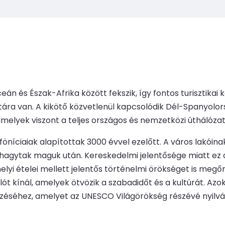
ceán és Észak-Afrika között fekszik, így fontos turisztika
ára van. A kikötő közvetlenül kapcsolódik Dél-Spanyolors
 amelyek viszont a teljes országos és nemzetközi úthálóz
níciaiak alapítottak 3000 évvel ezelőtt. A város lakóinak
 hagytak maguk után. Kereskedelmi jelentősége miatt ez a 
 helyi ételei mellett jelentős történelmi örökséget is meg
lót kínál, amelyek ötvözik a szabadidőt és a kultúrát. Az
éséhez, amelyet az UNESCO Világörökség részévé nyilvá