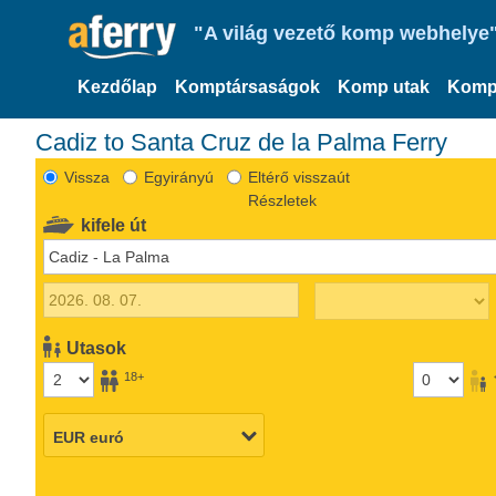
"A világ vezető komp webhelye"
Kezdőlap
Komptársaságok
Komp utak
Komp
Cadiz to Santa Cruz de la Palma Ferry
Vissza
Egyirányú
Eltérő visszaút
Részletek
kifele út
Utasok
18+