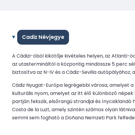
Cadiz Névjegye
A Cádizi-öböl kikötője kivételes helyen, az Atlanti-ó
az utastermináltól a központig mindössze 5 perc sét
biztosítva az N-IV és a Cádiz-Sevilla autópályához,
Cádiz Nyugat-Európa legrégebbi városa, amelyet a fö
kulturális nyom, amelyet az itt élő különböző népek
partján fekszik, elsőrangú strandjai és ínycsiklandó
Costa de la Luzt, amely szintén számos olyan látniva
semmi sem fogható a Doñana Nemzeti Park felfedez