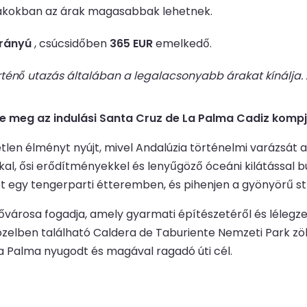
zakokban az árak magasabbak lehetnek.
irányú
, csúcsidőben
365 EUR
emelkedő.
örténő utazás általában a legalacsonyabb árakat kínálj
se meg az indulási Santa Cruz de La Palma Cadiz kompjeg
len élményt nyújt, mivel Andalúzia történelmi varázsát a K
, ősi erődítményekkel és lenyűgöző óceáni kilátással büs
et egy tengerparti étteremben, és pihenjen a gyönyörű s
városa fogadja, amely gyarmati építészetéről és lélegzetel
 közelben található Caldera de Taburiente Nemzeti Park z
La Palma nyugodt és magával ragadó úti cél.