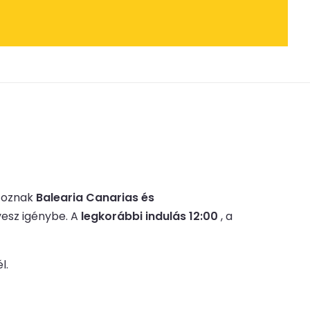
rtoznak
Balearia Canarias és
esz igénybe.
A
legkorábbi indulás 12:00
, a
l.