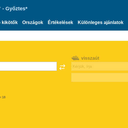
 - Győztes*
 kikötők
Országok
Értékelések
Különleges ajánlatok
visszaút
< 18