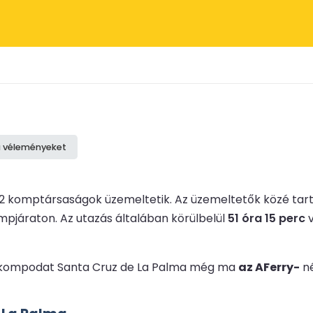
a véleményeket
 2 komptársaságok üzemeltetik.
Az üzemeltetők közé ta
mpjáraton.
Az utazás általában körülbelül
51 óra 15 perc
v
 le kompodat Santa Cruz de La Palma még ma
az AFerry-
né