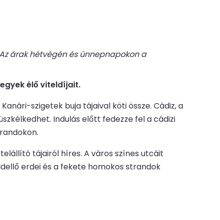
a. Az árak hétvégén és ünnepnapokon a
yek élő viteldíjait.
anári-szigetek buja tájaival köti össze. Cádiz, a
zkélkedhet. Indulás előtt fedezze fel a cádizi
trandokon.
állító tájairól híres. A város színes utcáit
öldellő erdei és a fekete homokos strandok