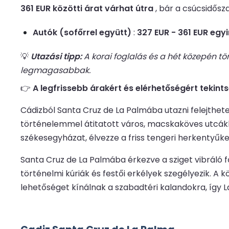
361 EUR közötti árat várhat útra
, bár a csúcsidős
Autók (sofőrrel együtt)
:
327 EUR - 361 EUR egy
💡
Utazási tipp:
A korai foglalás és a hét közepén t
legmagasabbak.
👉
A legfrissebb árakért és elérhetőségért tekint
Cádizból Santa Cruz de La Palmába utazni felejthetet
történelemmel átitatott város, macskaköves utcákkal
székesegyházat, élvezze a friss tengeri herkentyűk
Santa Cruz de La Palmába érkezve a sziget vibráló fő
történelmi kúriák és festői erkélyek szegélyezik. A
lehetőséget kínálnak a szabadtéri kalandokra, így 