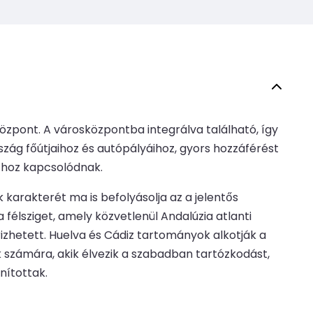
i központ. A városközpontba integrálva található, így
zág főútjaihoz és autópályáihoz, gyors hozzáférést
athoz kapcsolódnak.
 karakterét ma is befolyásolja az a jelentős
félsziget, amely közvetlenül Andalúzia atlanti
őrizhetett. Huelva és Cádiz tartományok alkotják a
ok számára, akik élvezik a szabadban tartózkodást,
nítottak.