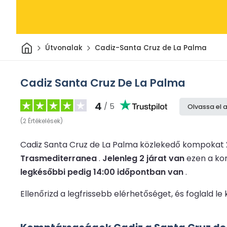
Otthon
Útvonalak
Cadiz-Santa Cruz de La Palma
Cadiz Santa Cruz De La Palma
4
/ 5
Olvassa el 
(
2
Értékelések
)
Cadiz Santa Cruz de La Palma közlekedő kompokat
Trasmediterranea
.
Jelenleg 2 járat van
ezen a ko
legkésőbbi pedig 14:00 időpontban van
.
Ellenőrizd a legfrissebb elérhetőséget, és foglald