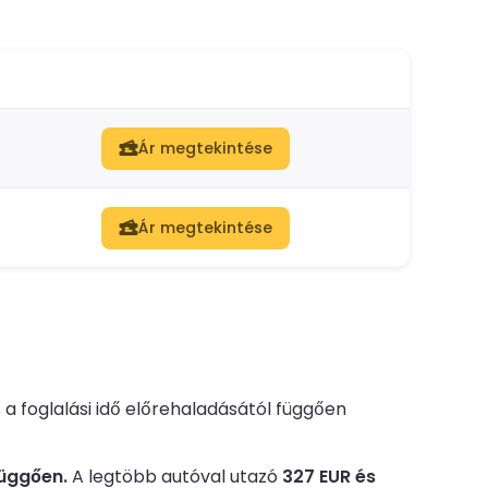
Ár megtekintése
Ár megtekintése
 a foglalási idő előrehaladásától függően
függően.
A legtöbb autóval utazó
327 EUR és