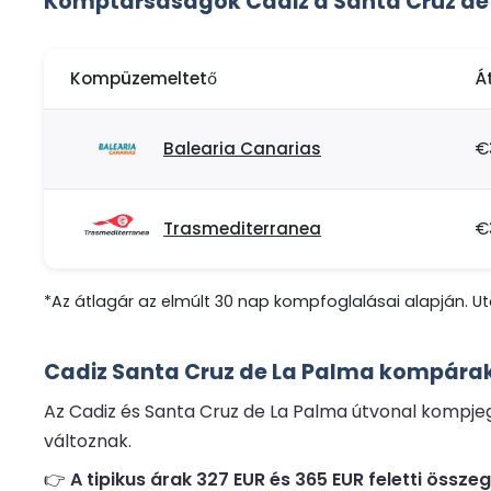
Komptársaságok Cadiz a Santa Cruz de
Kompüzemeltető
Á
Balearia Canarias
€
Trasmediterranea
€
*Az átlagár az elmúlt 30 nap kompfoglalásai alapján. Uto
Cadiz Santa Cruz de La Palma kompárak
Az Cadiz és Santa Cruz de La Palma útvonal kompjegy
változnak.
👉
A tipikus árak 327 EUR és 365 EUR feletti össz