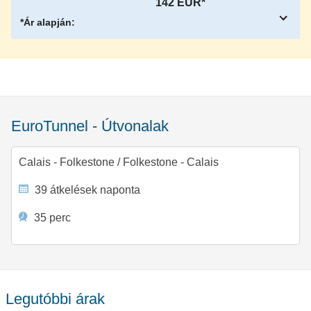
142 EUR*
*Ár alapján:
EuroTunnel - Útvonalak
Calais - Folkestone
/
Folkestone - Calais
39 átkelések naponta
35 perc
legutóbbi árak