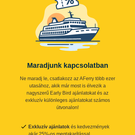
Maradjunk kapcsolatban
Ne maradj le, csatlakozz az AFerry több ezer
utasához, akik már most is élvezik a
nagyszerű Early Bird ajánlatokat és az
exkluzív különleges ajánlatokat számos
útvonalon!
Exkluzív ajánlatok
és kedvezmények
akár 25%-os megtakarítással