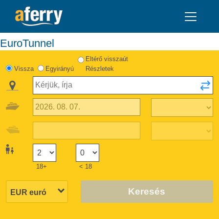
EuroTunnel
Eltérő visszaút
Vissza
Egyirányú
Részletek
18+
< 18
Keresés