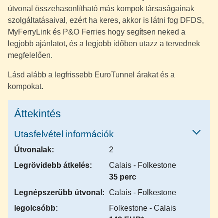
útvonal összehasonlítható más kompok társaságainak
szolgáltatásaival, ezért ha keres, akkor is látni fog DFDS,
MyFerryLink és P&O Ferries hogy segítsen neked a
legjobb ajánlatot, és a legjobb időben utazz a tervednek
megfelelően.
Lásd alább a legfrissebb EuroTunnel árakat és a
kompokat.
Áttekintés
Utasfelvétel információk
Útvonalak:
2
Legrövidebb átkelés:
Calais - Folkestone
35 perc
Legnépszerűbb útvonal:
Calais - Folkestone
legolcsóbb:
Folkestone - Calais