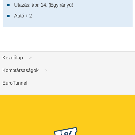
Utazás: ápr. 14. (Egyirányú)
Autó + 2
Kezdőlap
Komptársaságok
EuroTunnel