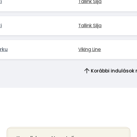
i
Tallink Silja
i
Tallink Silja
rku
Viking Line
Korábbi indulások