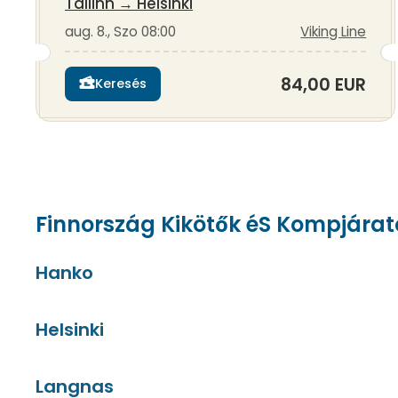
Tallinn
→
Helsinki
aug. 8., Szo 08:00
Viking Line
84,00 EUR
Keresés
Finnország Kikötők éS Kompjárat
Hanko
Helsinki
Langnas