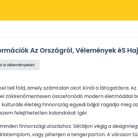
ormációk Az Országról, Vélemények éS Ha
el a véleményeket
l teli föld, amely számtalan okot kínál a látogatásra. Az
el zökkenőmentesen összefonódó modern életmóddal büsz
 kulturális életéig Finnország egyedi bájjal ragadja meg az 
yszem felejthetetlen kalandokat ígér.
t minden finnországi utazáshoz. Sétáljon végig a designne
klatemplom, vagy pihenjen a tengerparton. A városon túl