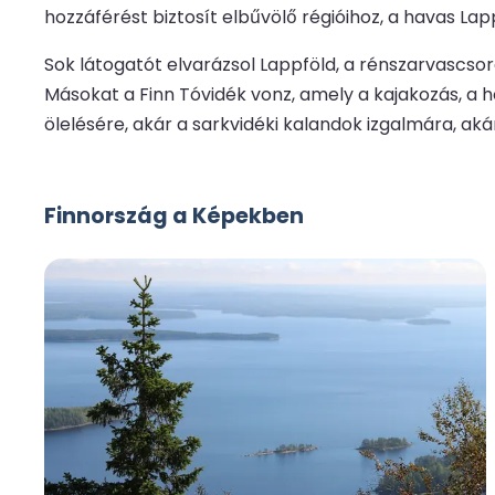
hozzáférést biztosít elbűvölő régióihoz, a havas Lap
Sok látogatót elvarázsol Lappföld, a rénszarvascsord
Másokat a Finn Tóvidék vonz, amely a kajakozás, a
ölelésére, akár a sarkvidéki kalandok izgalmára, ak
Finnország a Képekben