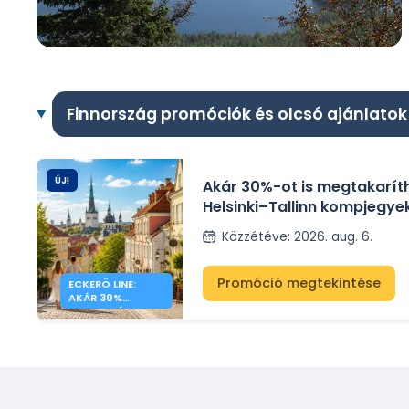
Finnország promóciók és olcsó ajánlatok
ÚJ!
Akár 30%-ot is megtakarít
Helsinki–Tallinn kompjegye
Eckerö Line-nal
Közzétéve
:
2026. aug. 6.
Promóció megtekintése
ECKERÖ LINE:
AKÁR 30%
KEDVEZMÉNY
HELSINKI –
TALLINN