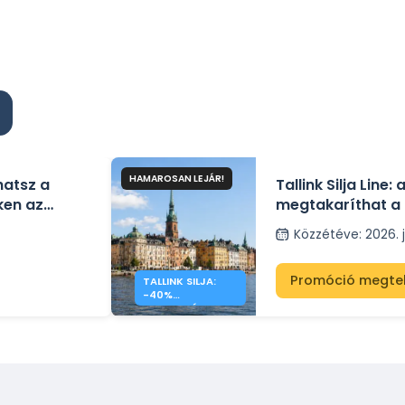
HAMAROSAN LEJÁR!
hatsz a
Tallink Silja Line:
ken az
megtakaríthat a 
kompátkeléseke
Közzétéve
:
2026. j
Promóció megte
TALLINK SILJA:
-40%
KEDVEZMÉNY A
BALTI-TENGERI
ÁTKELÉSRE