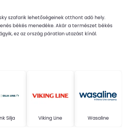
sky szafarik lehetőségeinek otthont adó hely.
pihenés békés menedéke. Akár a természet békés
yik, ez az ország páratlan utazást kínál.
g
nk Silja
Viking Line
Wasaline