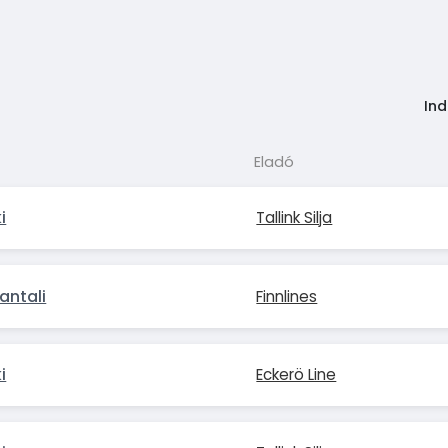
Ind
Eladó
i
Tallink Silja
antali
Finnlines
i
Eckerö Line