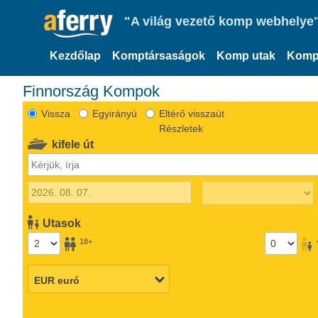
"A világ vezető komp webhelye"
Kezdőlap
Komptársaságok
Komp utak
Komp
Finnország Kompok
Vissza
Egyirányú
Eltérő visszaút
Részletek
kifele út
Utasok
18+