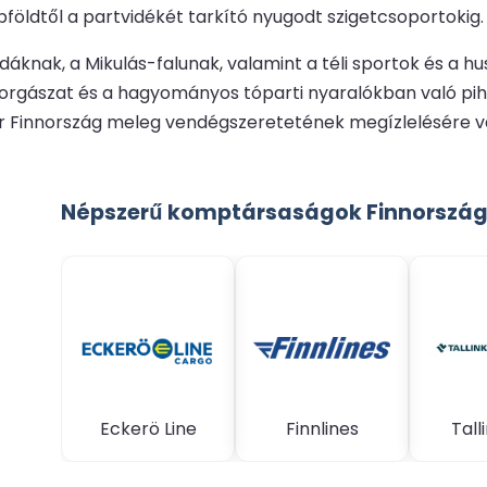
pföldtől a partvidékét tarkító nyugodt szigetcsoportokig.
áknak, a Mikulás-falunak, valamint a téli sportok és a hu
 horgászat és a hagyományos tóparti nyaralókban való 
ár Finnország meleg vendégszeretetének megízlelésére vág
Népszerű komptársaságok Finnorszá
Eckerö Line
Finnlines
Talli