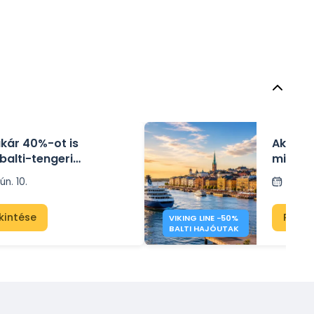
 akár 40%-ot is
Akár 5
balti-tengeri
mini kö
n
Stockh
ún. 10.
Közz
kintése
Promó
VIKING LINE −50%
BALTI HAJÓUTAK