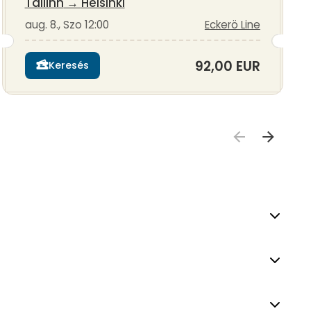
Tallinn
→
Helsinki
aug. 8., Szo 12:00
Eckerö Line
92,00 EUR
Keresés