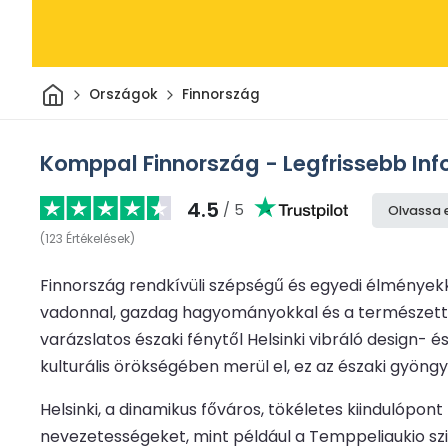
Otthon
Országok
Finnország
Komppal Finnország - Legfrissebb Inf
4.5
/ 5
Olvassa 
(
123
Értékelések
)
Finnország rendkívüli szépségű és egyedi élményekke
vadonnal, gazdag hagyományokkal és a természett
varázslatos északi fénytől Helsinki vibráló design- és
kulturális örökségében merül el, ez az északi gyöng
Helsinki, a dinamikus főváros, tökéletes kiindulópon
nevezetességeket, mint például a Temppeliaukio szi