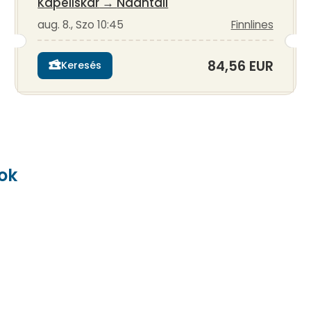
Kapellskar
→
Naantali
aug. 8., Szo 10:45
Finnlines
84,56 EUR
Keresés
ok