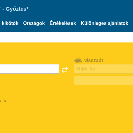
 - Győztes*
 kikötők
Országok
Értékelések
Különleges ajánlatok
visszaút
< 18