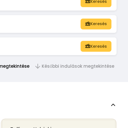
Keresés
Keresés
Keresés
 megtekintése
Későbbi indulások megtekintése