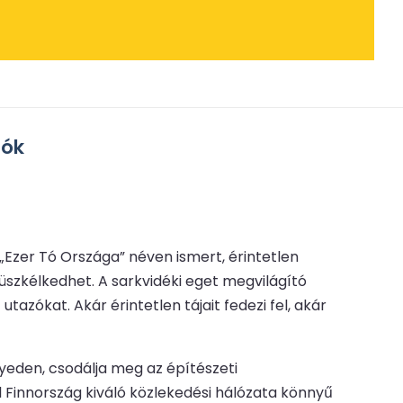
jók
 „Ezer Tó Országa” néven ismert, érintetlen
kélkedhet. A sarkvidéki eget megvilágító
utazókat. Akár érintetlen tájait fedezi fel, akár
gyeden, csodálja meg az építészeti
 Finnország kiváló közlekedési hálózata könnyű