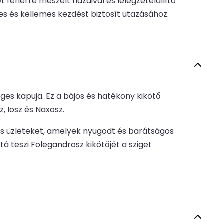
 fehérre meszelt házaival és lélegzetelállító
es és kellemes kezdést biztosít utazásához.
ges kapuja. Ez a bájos és hatékony kikötő
, Iosz és Naxosz.
is üzleteket, amelyek nyugodt és barátságos
á teszi Folegandrosz kikötőjét a sziget