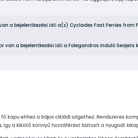
van a bejelentkezési idő a(z) Cyclades Fast Ferries from
or van a bejelentkezési idő a Folegandros induló Seajet
e a fő kapu ehhez a bájos cikládi szigethez. Rendszeres k
zra, így a kikötő könnyű hozzáférést biztosít a nyugodt k