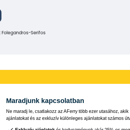
 Folegandros-Serifos
Maradjunk kapcsolatban
Ne maradj le, csatlakozz az AFerry több ezer utasához, akik
ajánlatokat és az exkluzív különleges ajánlatokat számos út
Exkluzív ajánlatok
és kedvezmények akár 25%-os megt