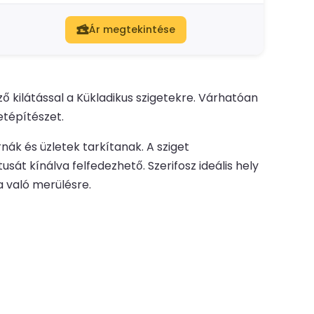
Ár megtekintése
 kilátással a Kükladikus szigetekre. Várhatóan
etépítészet.
rnák és üzletek tarkítanak. A sziget
át kínálva felfedezhető. Szerifosz ideális hely
a való merülésre.