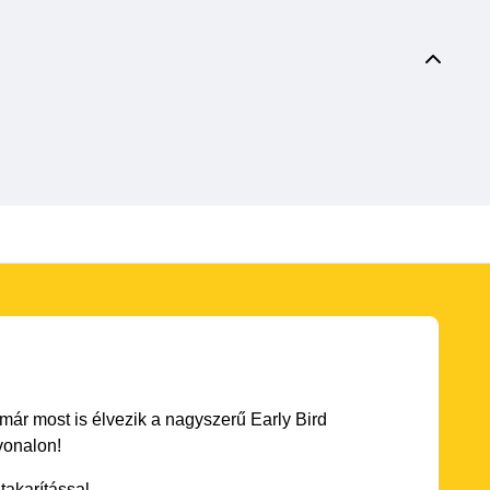
 már most is élvezik a nagyszerű Early Bird
vonalon!
akarítással