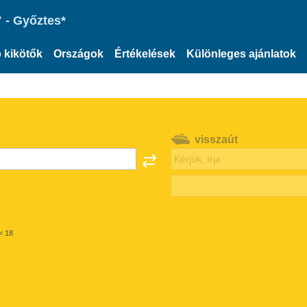
 - Győztes*
 kikötők
Országok
Értékelések
Különleges ajánlatok
visszaút
< 18