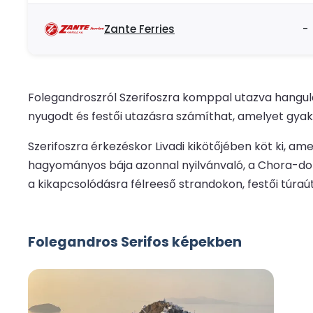
Zante Ferries
-
Folegandroszról Szerifoszra komppal utazva hangulat
nyugodt és festői utazásra számíthat, amelyet gyakr
Szerifoszra érkezéskor Livadi kikötőjében köt ki, ame
hagyományos bája azonnal nyilvánvaló, a Chora-dombt
a kikapcsolódásra félreeső strandokon, festői túraú
Folegandros Serifos képekben