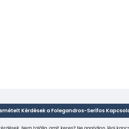
smételt Kérdések a Folegandros-Serifos Kapcso
kérdések. Nem találja, amit keres? Ne aggódjon, lépj kap