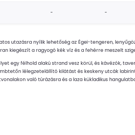
-
-
os utazásra nyílik lehetőség az Égei-tengeren, lenyűgöző
an kiegészít a ragyogó kék víz és a fehérre meszelt szig
lyet egy félhold alakú strand vesz körül, és kávézók, tave
etőn lélegzetelállító kilátást és keskeny utcák labirintus
tvonalakon való túrázásra és a laza kükladikus hangulatb