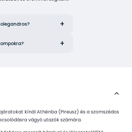
 Folegandros?
s kompokra?
ompjáratokat kínál Athénba (Pireusz) és a szomszédos
ikapcsolódásra vágyó utazók számára.