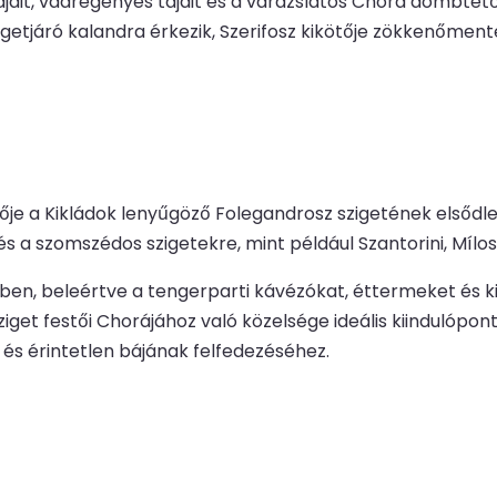
jait, vadregényes tájait és a varázslatos Chora dombtetőt
getjáró kalandra érkezik, Szerifosz kikötője zökkenőment
ője a Kikládok lenyűgöző Folegandrosz szigetének elsődle
 a szomszédos szigetekre, mint például Szantorini, Mílosz
ben, beleértve a tengerparti kávézókat, éttermeket és k
et festői Chorájához való közelsége ideális kiindulópontt
s érintetlen bájának felfedezéséhez.