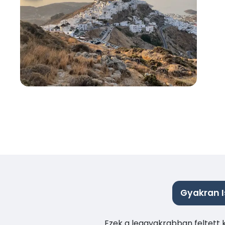
Gyakran I
Ezek a leggyakrabban feltett 