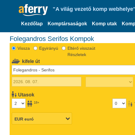
"A világ vezető komp webhelye"
Kezdőlap
Komptársaságok
Komp utak
Komp
Folegandros Serifos Kompok
Vissza
Egyirányú
Eltérő visszaút
Részletek
kifele út
Utasok
18+