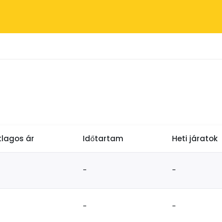
tlagos ár
Időtartam
Heti járatok
-
-
-
-