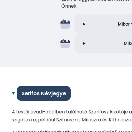
Önnek.
Mikor 
Mik
Serifos Névjegye
A festői Livadi-öbölben található Szerifosz kikötőj
szigetekre, például Szifnoszra, Míloszra és Kithnos