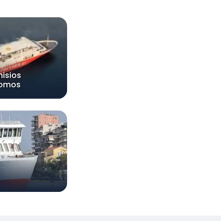
nisios
lomos