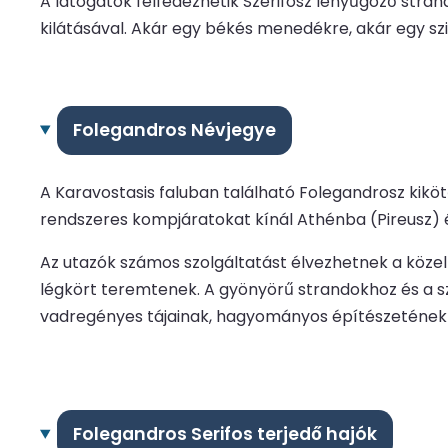
A látogatók felfedezhetik Szerifosz lenyűgöző strand
kilátásával. Akár egy békés menedékre, akár egy szi
Folegandros Névjegye
A Karavostasis faluban található Folegandrosz kiköt
rendszeres kompjáratokat kínál Athénba (Pireusz) és
Az utazók számos szolgáltatást élvezhetnek a közel
légkört teremtenek. A gyönyörű strandokhoz és a szig
vadregényes tájainak, hagyományos építészetének é
Folegandros Serifos terjedő hajók