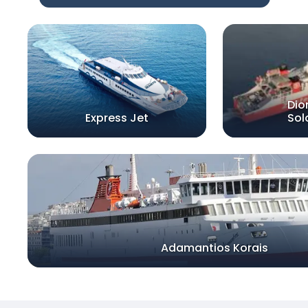
Dio
Express Jet
So
Adamantios Korais