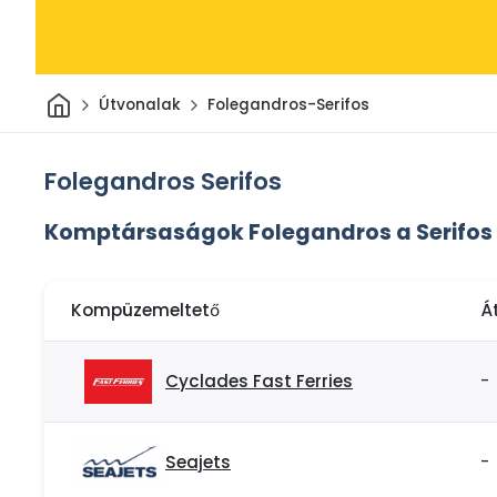
Otthon
Útvonalak
Folegandros-Serifos
Folegandros Serifos
Komptársaságok Folegandros a Serifos
Kompüzemeltető
Á
Cyclades Fast Ferries
-
Seajets
-