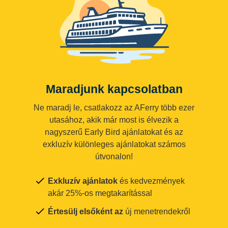
Maradjunk kapcsolatban
Ne maradj le, csatlakozz az AFerry több ezer
utasához, akik már most is élvezik a
nagyszerű Early Bird ajánlatokat és az
exkluzív különleges ajánlatokat számos
útvonalon!
Exkluzív ajánlatok
és kedvezmények
akár 25%-os megtakarítással
Értesülj elsőként az
új menetrendekről