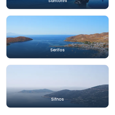
Santorini
Serifos
Sifnos