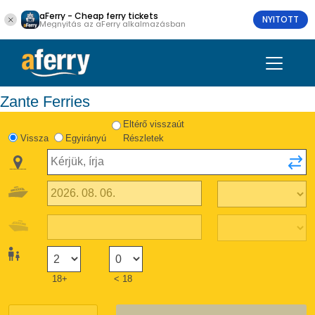
aFerry - Cheap ferry tickets
NYITOTT
Megnyitás az aFerry alkalmazásban
Zante Ferries
Eltérő visszaút
Vissza
Egyirányú
Részletek
18+
< 18