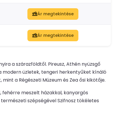
Ár megtekintése
Ár megtekintése
yira a szárazföldtől. Pireusz, Athén nyüzsgő
ja modern üzletek, tengeri herkentyűket kínáló
 mint a Régészeti Múzeum és Zea ősi kikötője.
l, fehérre meszelt házakkal, kanyargós
 természeti szépségével Szifnosz tökéletes