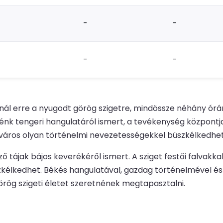
-
-
-
-
ínál erre a nyugodt görög szigetre, mindössze néhány órán
Élénk tengeri hangulatáról ismert, a tevékenység központ
 város olyan történelmi nevezetességekkel büszkélkedhet,
 tájak bájos keverékéről ismert. A sziget festői falvakka
zkélkedhet. Békés hangulatával, gazdag történelmével és
örög szigeti életet szeretnének megtapasztalni.