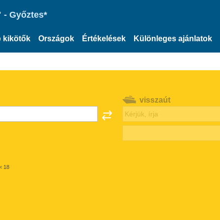
 - Győztes*
 kikötők
Országok
Értékelések
Különleges ajánlatok
visszaút
< 18