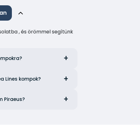
ban
csolatba , és örömmel segítünk
kompokra?
Sea Lines kompok?
om Piraeus?