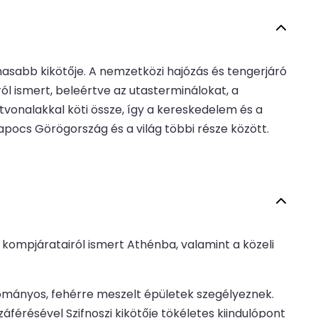
asabb kikötője. A nemzetközi hajózás és tengerjáró
l ismert, beleértve az utasterminálokat, a
tvonalakkal köti össze, így a kereskedelem és a
pocs Görögország és a világ többi része között.
y kompjáratairól ismert Athénba, valamint a közeli
ományos, fehérre meszelt épületek szegélyeznek.
áférésével Szifnoszi kikötője tökéletes kiindulópont