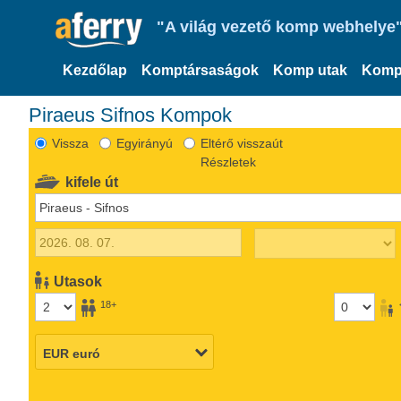
"A világ vezető komp webhelye"
Kezdőlap
Komptársaságok
Komp utak
Komp
Piraeus Sifnos Kompok
Vissza
Egyirányú
Eltérő visszaút
Részletek
kifele út
Utasok
18+