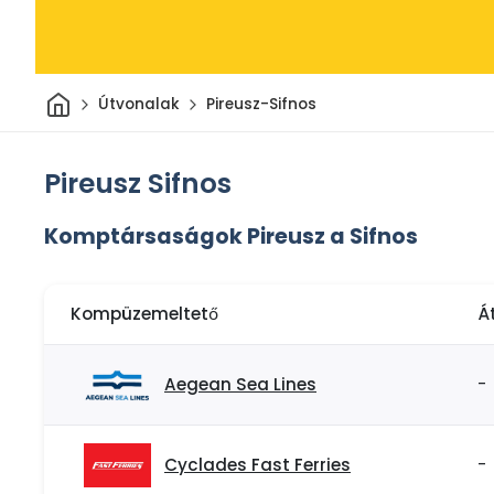
Otthon
Útvonalak
Pireusz-Sifnos
Pireusz Sifnos
Komptársaságok Pireusz a Sifnos
Kompüzemeltető
Á
Aegean Sea Lines
-
Cyclades Fast Ferries
-