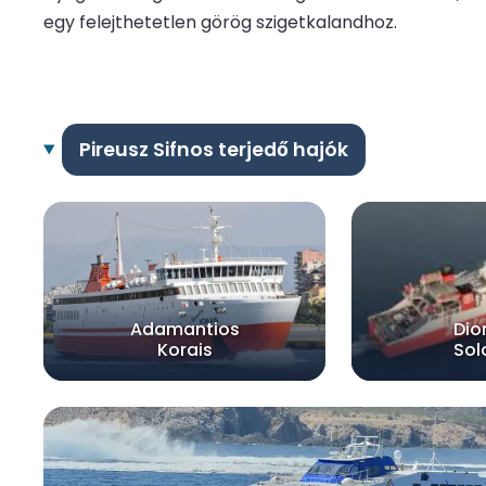
egy felejthetetlen görög szigetkalandhoz.
Pireusz Sifnos terjedő hajók
Adamantios
Dio
Korais
So