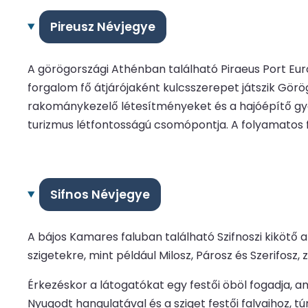
Pireusz Névjegye
A görögországi Athénban található Piraeus Port Eur
forgalom fő átjárójaként kulcsszerepet játszik Görö
rakománykezelő létesítményeket és a hajóépítő gyára
turizmus létfontosságú csomópontja. A folyamatos f
Sifnos Névjegye
A bájos Kamares faluban található Szifnoszi kikötő a
szigetekre, mint például Milosz, Párosz és Szerifos
Érkezéskor a látogatókat egy festői öböl fogadja,
Nyugodt hangulatával és a sziget festői falvaihoz, t