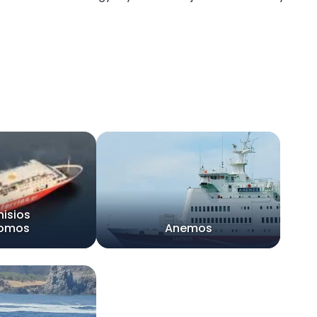
nisios
lomos
Anemos