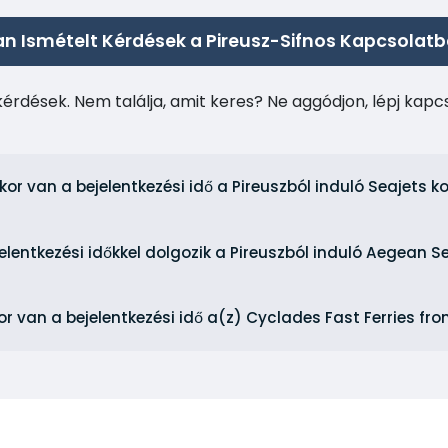
n Ismételt Kérdések a Pireusz-Sifnos Kapcsolat
kérdések. Nem találja, amit keres? Ne aggódjon, lépj kap
kor van a bejelentkezési idő a Pireuszból induló Seajets 
jelentkezési időkkel dolgozik a Pireuszból induló Aegean 
or van a bejelentkezési idő a(z) Cyclades Fast Ferries fr