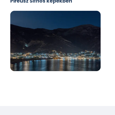
Pireusz Sifnos képekben