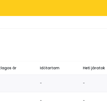
tlagos ár
Időtartam
Heti járatok
-
-
-
-