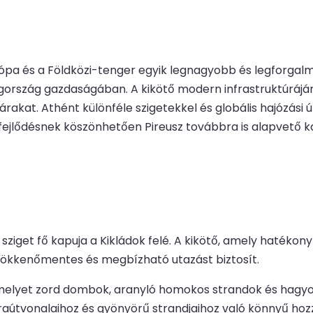
ópa és a Földközi-tenger egyik legnagyobb és legforgalm
gország gazdaságában. A kikötő modern infrastruktúrájáró
kat. Athént különféle szigetekkel és globális hajózási ú
ejlődésnek köszönhetően Pireusz továbbra is alapvető ka
 sziget fő kapuja a Kikládok felé. A kikötő, amely hatékon
z, zökkenőmentes és megbízható utazást biztosít.
 amelyet zord dombok, aranyló homokos strandok és hagy
úraútvonalaihoz és gyönyörű strandjaihoz való könnyű hozz