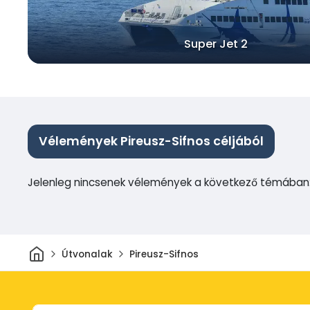
Super Jet 2
Vélemények Pireusz-Sifnos céljából
Jelenleg nincsenek vélemények a következő témában: 
Otthon
Útvonalak
Pireusz-Sifnos