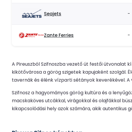
Seajets
-
Zante Ferries
-
A Pireuszból Szifnoszba vezető út festői útvonalat k
kikötővárosa a görög szigetek kapujaként szolgál. 
tavernák és élénk vízparti sétányok keverékével. A
Szifnosz a hagyományos görög kultúra és a lenyűgöző
macskaköves utcákkal, virágokkal és olajfákkal büs
kikapcsolódási hely azok számára, akik autentikus g