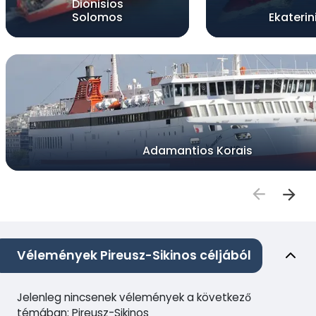
Dionisios
Solomos
Ekaterin
Adamantios Korais
Vélemények Pireusz-Sikinos céljából
Jelenleg nincsenek vélemények a következő
témában: Pireusz-Sikinos