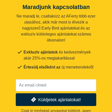
Maradjunk kapcsolatban
Ne maradj le, csatlakozz az AFerry több ezer
utasához, akik már most is élvezik a
nagyszerű Early Bird ajánlatokat és az
exkluzív különleges ajánlatokat számos
útvonalon!
Exkluzív ajánlatok
és kedvezmények
akár 25%-os megtakarítással
Értesülj elsőként az
új menetrendekről
Küldjetek ajánlatokat!
Csak jó minőségű anyagokat küldünk, spam