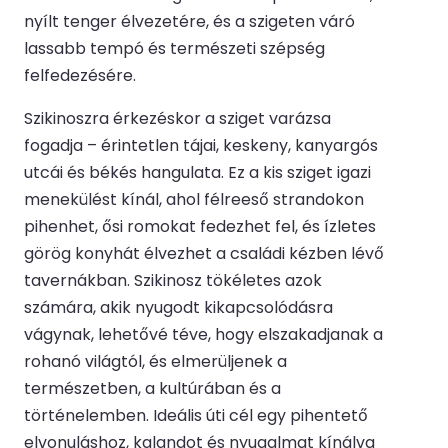
nyílt tenger élvezetére, és a szigeten váró
lassabb tempó és természeti szépség
felfedezésére.
Szikinoszra érkezéskor a sziget varázsa
fogadja – érintetlen tájai, keskeny, kanyargós
utcái és békés hangulata. Ez a kis sziget igazi
menekülést kínál, ahol félreeső strandokon
pihenhet, ősi romokat fedezhet fel, és ízletes
görög konyhát élvezhet a családi kézben lévő
tavernákban. Szikinosz tökéletes azok
számára, akik nyugodt kikapcsolódásra
vágynak, lehetővé téve, hogy elszakadjanak a
rohanó világtól, és elmerüljenek a
természetben, a kultúrában és a
történelemben. Ideális úti cél egy pihentető
elvonuláshoz, kalandot és nyugalmat kínálva