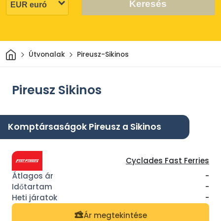
Keresés
Otthon
Útvonalak
Pireusz-Sikinos
Pireusz Sikinos
Komptársaságok Pireusz a Sikinos
Cyclades Fast Ferries
-
-
-
Ár megtekintése