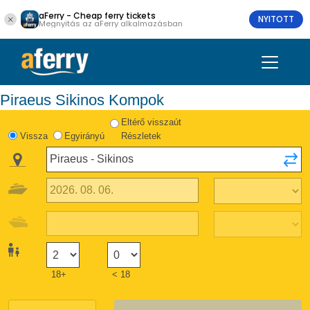
aFerry - Cheap ferry tickets
NYITOTT
Megnyitás az aFerry alkalmazásban
Piraeus Sikinos Kompok
Eltérő visszaút
Vissza
Egyirányú
Részletek
18+
< 18