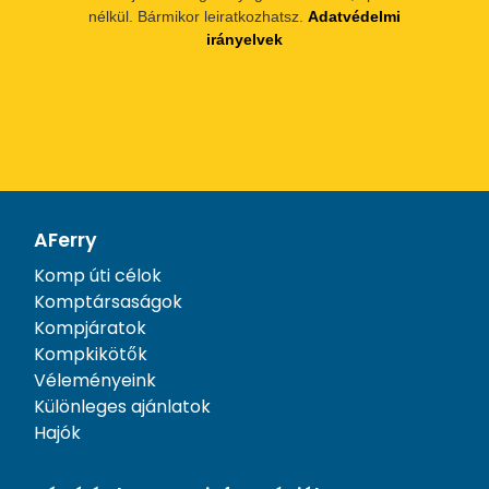
nélkül. Bármikor leiratkozhatsz.
Adatvédelmi
irányelvek
AFerry
Komp úti célok
Komptársaságok
Kompjáratok
Kompkikötők
Véleményeink
Különleges ajánlatok
Hajók