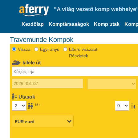
"A világ vezető komp webhelye"
Kezdőlap
Komptársaságok
Komp utak
Komp
Travemunde Kompok
Vissza
Egyirányú
Eltérő visszaút
Részletek
kifele út
Utasok
18+