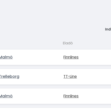
Ind
Eladó
 Malmö
Finnlines
relleborg
TT-Line
 Malmö
Finnlines