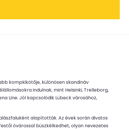
abb kompkikötője, különösen skandináv
állomásokra indulnak, mint Helsinki, Trelleborg,
ena Line. Jól kapcsolódik Lübeck városához,
alászfaluként alapították. Az évek során divatos
festői óvárossal büszkélkedhet, olyan nevezetes