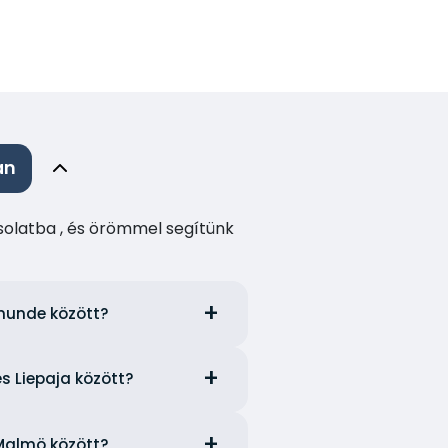
an
csolatba , és örömmel segítünk
emunde között?
s Liepaja között?
 Malmö között?