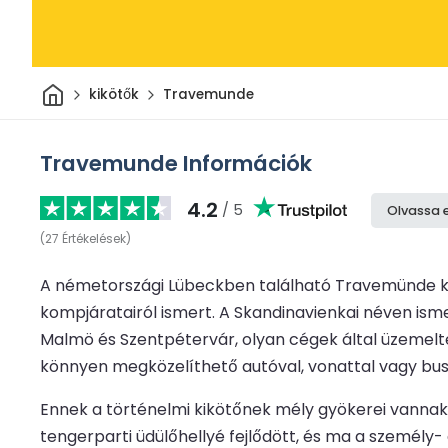
Otthon
kikötők
Travemunde
Travemunde Információk
4.2
/ 5
Olvassa 
(
27
Értékelések
)
A németországi Lübeckben található Travemünde ki
kompjáratairól ismert. A Skandinavienkai néven isme
Malmö és Szentpétervár, olyan cégek által üzemelte
könnyen megközelíthető autóval, vonattal vagy bus
Ennek a történelmi kikötőnek mély gyökerei vannak, 
tengerparti üdülőhellyé fejlődött, és ma a személy