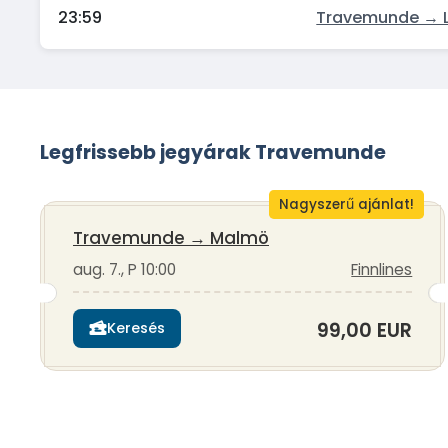
23:59
Travemunde → L
Legfrissebb jegyárak Travemunde
Nagyszerű ajánlat!
Travemunde
→
Malmö
aug. 7., P 10:00
Finnlines
99,00 EUR
Keresés