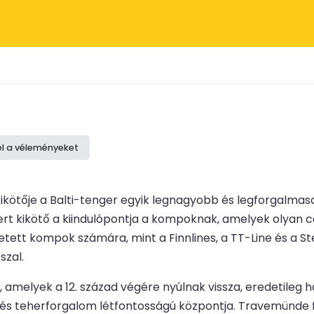
el a véleményeket
kötője a Balti-tenger egyik legnagyobb és legforgalmas
rt kikötő a kiindulópontja a kompoknak, amelyek olyan cél
tett kompok számára, mint a Finnlines, a TT-Line és a St
szal.
amelyek a 12. század végére nyúlnak vissza, eredetileg h
- és teherforgalom létfontosságú központja. Travemünde 