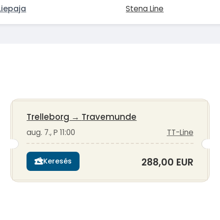
iepaja
Stena Line
Trelleborg
→
Travemunde
aug. 7., P 11:00
TT-Line
288,00 EUR
Keresés