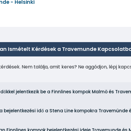
de - Helsinki
an Ismételt Kérdések a Travemunde Kapcsolatb
kérdések. Nem találja, amit keres? Ne aggódjon, lépj kap
 időkkel jelentkezik be a Finnlines kompok Malmö és Trav
a bejelentkezési idő a Stena Line kompokra Travemünde é
van Finnlines kompok bejelentkezési ideje Travemunde és