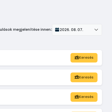
ulások megjelenítése innen:
:
2026. 08. 07.
Keresés
Keresés
Keresés