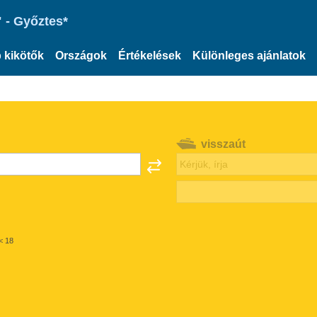
 - Győztes*
 kikötők
Országok
Értékelések
Különleges ajánlatok
visszaút
< 18