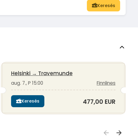
Keresés
Helsinki
→
Travemunde
aug. 7., P 15:00
Finnlines
477,00 EUR
Keresés