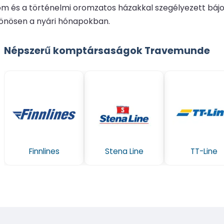
lom és a történelmi oromzatos házakkal szegélyezett bájos
lönösen a nyári hónapokban.
Népszerű komptársaságok Travemunde
Finnlines
Stena Line
TT-Line