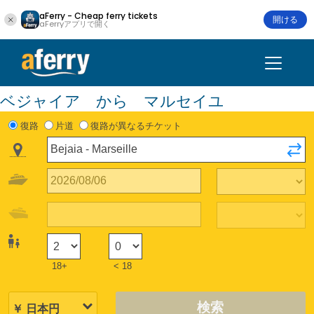
aFerry - Cheap ferry tickets
開ける
aFerryアプリで開く
ベジャイア から マルセイユ
復路
片道
復路が異なるチケット
18+
< 18
検索