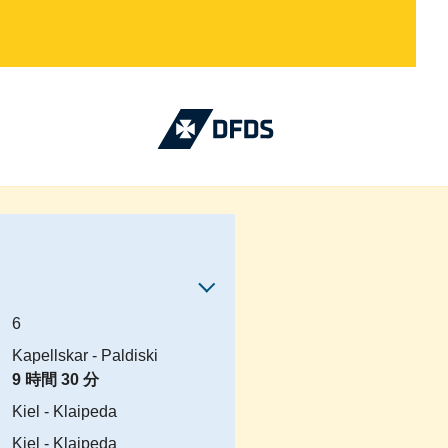
6
Kapellskar - Paldiski
9 時間 30 分
Kiel - Klaipeda
Kiel - Klaipeda