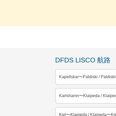
DFDS LISCO 航路
Kapellskar〜Paldiski
/
Paldisk
Karlshamn〜Klaipeda
/
Klaipe
Kiel〜Klaipeda
/
Klaipeda〜Kie