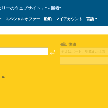
ーのウェブサイト」" - 勝者*
ー
スペシャルオファー
船舶
マイアカウント
言語
復路
< 18