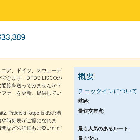
33,389
エストニア、ドイツ、スウェーデ
概要
きます。DFDS LISCOの
な船旅を送ってみませんか？
チェックインについて
格、オファーを更新、提供してい
航路:
最短交差点:
nitz, Paldiski Kapellskärの港
格や時刻表がご覧になれま
時間などの詳細もご覧いただ
最も人気のあるルート:
最も安い: