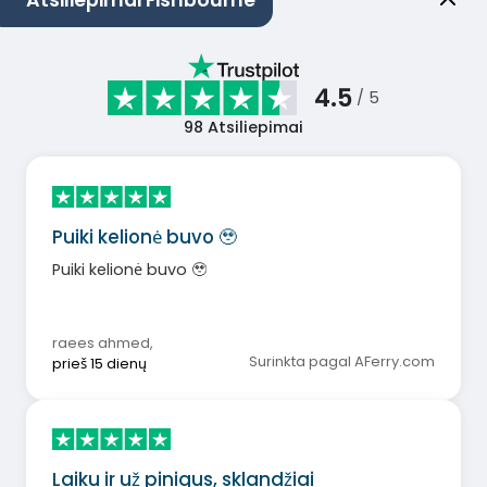
Atsiliepimai Fishbourne
4.5
/ 5
98
Atsiliepimai
Puiki kelionė buvo 🥹
Puiki kelionė buvo 🥹
raees ahmed
,
Surinkta pagal AFerry.com
prieš 15 dienų
Laiku ir už pinigus, sklandžiai