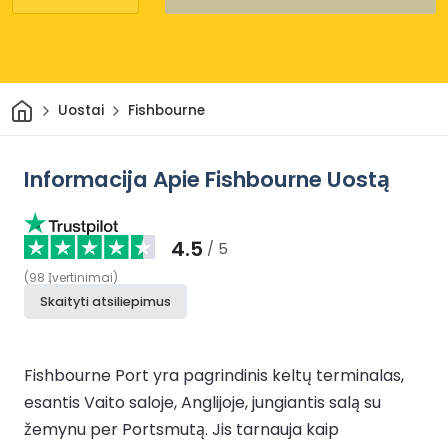
Pradžia
Uostai
Fishbourne
Informacija Apie Fishbourne Uostą
4.5
/ 5
(
98
Įvertinimai
)
Skaityti atsiliepimus
Fishbourne Port yra pagrindinis keltų terminalas,
esantis Vaito saloje, Anglijoje, jungiantis salą su
žemynu per Portsmutą. Jis tarnauja kaip