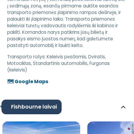
į sėdimąją zoną, esančią pirmame aukšte esančios
transporto priemonės įlaipinimo rampos dešinėje, ir
palaukti iki įlaipinimo laiko. Transporto priemonės
keleiviai turėtų vadovautis rodyklėmis iki kabinos ir
pakilti. Komandos narys patikrins jūsų bilietą ir
pasakys eismo juostos numerį, kad galėtumėte
pastatyti automobilį ir laukti kelto.
Transporto rūšys:
Keleivis pėsčiomis, Dviratis,
Motociklas, Standartinis automobilis, Furgonas
(keleivis)
🗺️ Google Maps
Fishbourne laivai