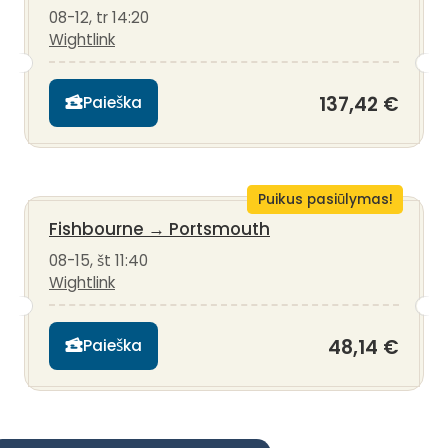
08-12, tr 14:20
Wightlink
137,42 €
Paieška
Puikus pasiūlymas!
Fishbourne
→
Portsmouth
08-15, št 11:40
Wightlink
48,14 €
Paieška