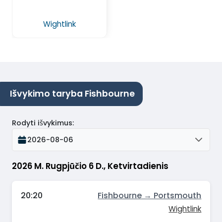
Wightlink
Išvykimo taryba Fishbourne
Rodyti išvykimus
:
2026-08-06
2026 M. Rugpjūčio 6 D., Ketvirtadienis
20:20
Fishbourne → Portsmouth
Wightlink