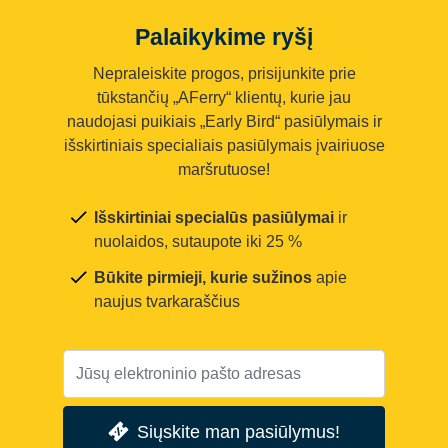
Palaikykime ryšį
Nepraleiskite progos, prisijunkite prie
tūkstančių „AFerry“ klientų, kurie jau
naudojasi puikiais „Early Bird“ pasiūlymais ir
išskirtiniais specialiais pasiūlymais įvairiuose
maršrutuose!
Išskirtiniai specialūs pasiūlymai
ir
nuolaidos, sutaupote iki 25 %
Būkite pirmieji, kurie sužinos
apie
naujus tvarkaraščius
Siųskite man pasiūlymus!