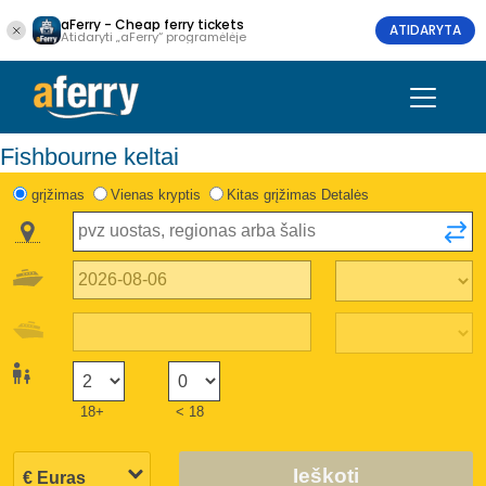
aFerry - Cheap ferry tickets
ATIDARYTA
Atidaryti „aFerry“ programėlėje
Fishbourne keltai
grįžimas
Vienas kryptis
Kitas grįžimas Detalės
18+
< 18
Ieškoti