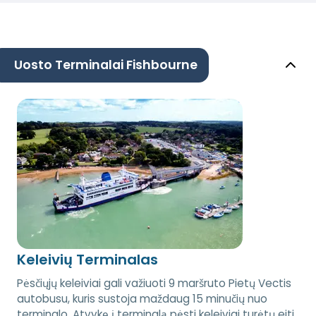
Uosto Terminalai Fishbourne
Keleivių Terminalas
Pėsčiųjų keleiviai gali važiuoti 9 maršruto Pietų Vectis
autobusu, kuris sustoja maždaug 15 minučių nuo
terminalo. Atvykę į terminalą pėsti keleiviai turėtų eiti