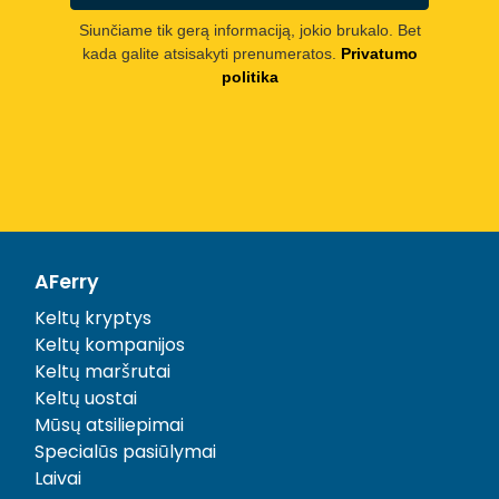
Siunčiame tik gerą informaciją, jokio brukalo. Bet
kada galite atsisakyti prenumeratos.
Privatumo
politika
AFerry
Keltų kryptys
Keltų kompanijos
Keltų maršrutai
Keltų uostai
Mūsų atsiliepimai
Specialūs pasiūlymai
Laivai