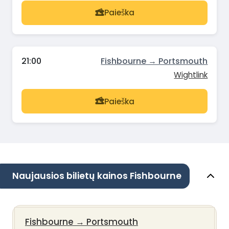
Paieška
21:00
Fishbourne → Portsmouth
Wightlink
Paieška
Naujausios bilietų kainos Fishbourne
Fishbourne
→
Portsmouth