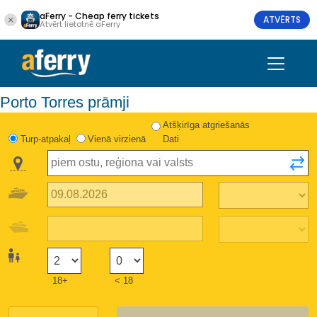
aFerry - Cheap ferry tickets
ATVĒRTS
Atvērt lietotnē aFerry
Porto Torres prāmji
Atšķirīga atgriešanās
Turp-atpakaļ
Vienā virzienā
Dati
18+
< 18