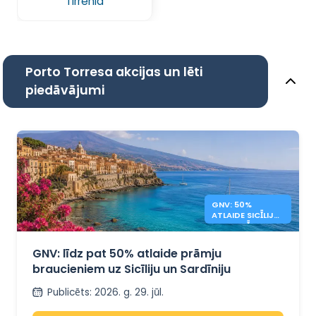
Tirrenia
Porto Torresa akcijas un lēti
piedāvājumi
GNV: 50%
ATLAIDE SICĪLIJAS
UN SARDĪNIJAS
PRĀMJIEM
GNV: līdz pat 50% atlaide prāmju
braucieniem uz Sicīliju un Sardīniju
Publicēts
:
2026. g. 29. jūl.