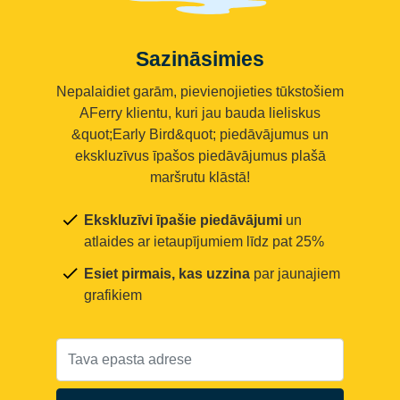
Sazināsimies
Nepalaidiet garām, pievienojieties tūkstošiem
AFerry klientu, kuri jau bauda lieliskus
&quot;Early Bird&quot; piedāvājumus un
ekskluzīvus īpašos piedāvājumus plašā
maršrutu klāstā!
Ekskluzīvi īpašie piedāvājumi
un
atlaides ar ietaupījumiem līdz pat 25%
Esiet pirmais, kas uzzina
par jaunajiem
grafikiem