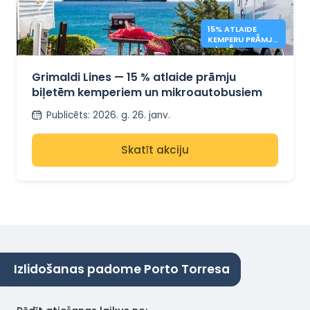
15% ATLAIDE
KEMPERU PRĀMJU
BIĻETĒM –
GRIMALDI LINES
Grimaldi Lines — 15 % atlaide prāmju
biļetēm kemperiem un mikroautobusiem
Publicēts
:
2026. g. 26. janv.
Skatīt akciju
Izlidošanas padome Porto Torresa