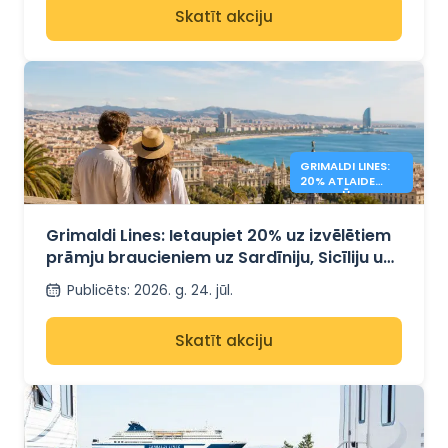
Skatīt akciju
GRIMALDI LINES:
20% ATLAIDE
VIDUSJŪRAS
PRĀMJIEM
Grimaldi Lines: Ietaupiet 20% uz izvēlētiem
prāmju braucieniem uz Sardīniju, Sicīliju un
Spāniju
Publicēts
:
2026. g. 24. jūl.
Skatīt akciju