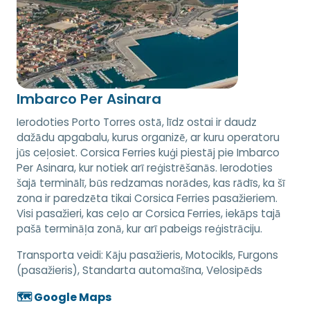
Imbarco Per Asinara
Ierodoties Porto Torres ostā, līdz ostai ir daudz
dažādu apgabalu, kurus organizē, ar kuru operatoru
jūs ceļosiet. Corsica Ferries kuģi piestāj pie Imbarco
Per Asinara, kur notiek arī reģistrēšanās. Ierodoties
šajā terminālī, būs redzamas norādes, kas rādīs, ka šī
zona ir paredzēta tikai Corsica Ferries pasažieriem.
Visi pasažieri, kas ceļo ar Corsica Ferries, iekāps tajā
pašā termināļa zonā, kur arī pabeigs reģistrāciju.
Transporta veidi:
Kāju pasažieris, Motocikls, Furgons
(pasažieris), Standarta automašīna, Velosipēds
🗺️ Google Maps