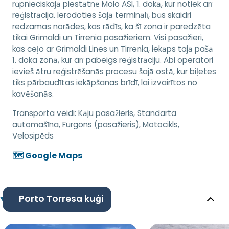
rūpnieciskajā piestātnē Molo ASI, 1. dokā, kur notiek arī
reģistrācija. Ierodoties šajā terminālī, būs skaidri
redzamas norādes, kas rādīs, ka šī zona ir paredzēta
tikai Grimaldi un Tirrenia pasažieriem. Visi pasažieri,
kas ceļo ar Grimaldi Lines un Tirrenia, iekāps tajā pašā
1. doka zonā, kur arī pabeigs reģistrāciju. Abi operatori
ievieš ātru reģistrēšanās procesu šajā ostā, kur biļetes
tiks pārbaudītas iekāpšanas brīdī, lai izvairītos no
kavēšanās.
Transporta veidi:
Kāju pasažieris, Standarta
automašīna, Furgons (pasažieris), Motocikls,
Velosipēds
🗺️ Google Maps
Porto Torresa kuģi