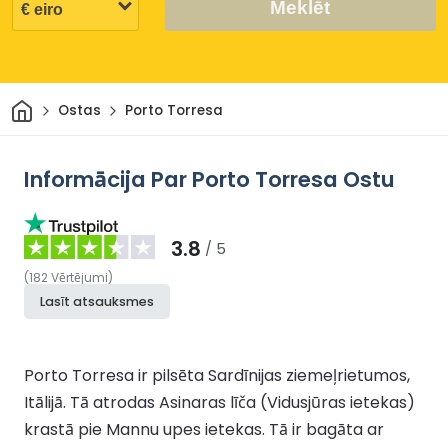
Meklēt
Sākums
Ostas
Porto Torresa
Informācija Par Porto Torresa Ostu
3.8
/ 5
(
182
Vērtējumi
)
Lasīt atsauksmes
Porto Torresa ir pilsēta Sardīnijas ziemeļrietumos,
Itālijā. Tā atrodas Asinaras līča (Vidusjūras ietekas)
krastā pie Mannu upes ietekas. Tā ir bagāta ar