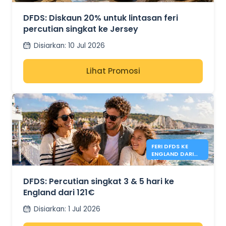
SINGKAT JERSEY
DFDS: Diskaun 20% untuk lintasan feri
percutian singkat ke Jersey
Disiarkan
:
10 Jul 2026
Lihat Promosi
FERI DFDS KE
ENGLAND DARI
121€
DFDS: Percutian singkat 3 & 5 hari ke
England dari 121€
Disiarkan
:
1 Jul 2026