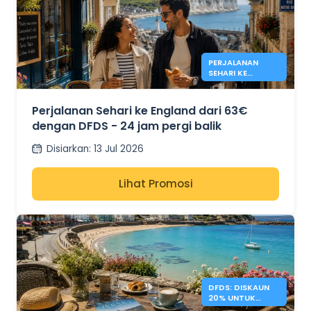
PERJALANAN
SEHARI KE
ENGLAND DARI
63€ - DFDS
Perjalanan Sehari ke England dari 63€
dengan DFDS - 24 jam pergi balik
Disiarkan
:
13 Jul 2026
Lihat Promosi
DFDS: DISKAUN
20% UNTUK
PERCUTIAN