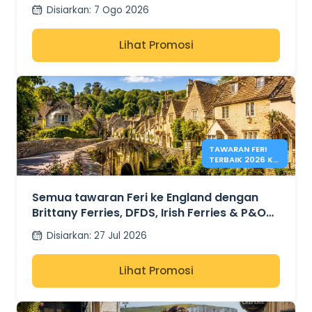
Disiarkan
:
7 Ogo 2026
Lihat Promosi
TAWARAN FERI
TERBAIK 2026 KE
ENGLAND DARI
41€
Semua tawaran Feri ke England dengan
Brittany Ferries, DFDS, Irish Ferries & P&O
Ferries – dari 41€
Disiarkan
:
27 Jul 2026
Lihat Promosi