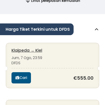
Lihat pelepasan kemudian
Harga Tiket Terkini untuk DFDS
Klaipeda
→
Kiel
Jum, 7 Ogo, 23:59
DFDS
€555.00
Cari