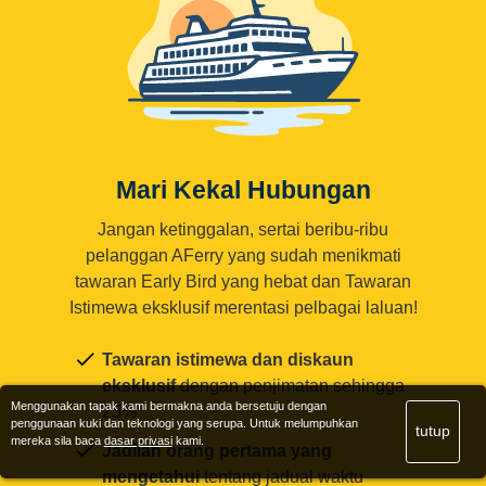
Mari Kekal Hubungan
Jangan ketinggalan, sertai beribu-ribu
pelanggan AFerry yang sudah menikmati
tawaran Early Bird yang hebat dan Tawaran
Istimewa eksklusif merentasi pelbagai laluan!
Tawaran istimewa dan diskaun
eksklusif
dengan penjimatan sehingga
Menggunakan tapak kami bermakna anda bersetuju dengan
25%
penggunaan kuki dan teknologi yang serupa. Untuk melumpuhkan
tutup
mereka sila baca
dasar privasi
kami.
Jadilah orang pertama yang
mengetahui
tentang jadual waktu