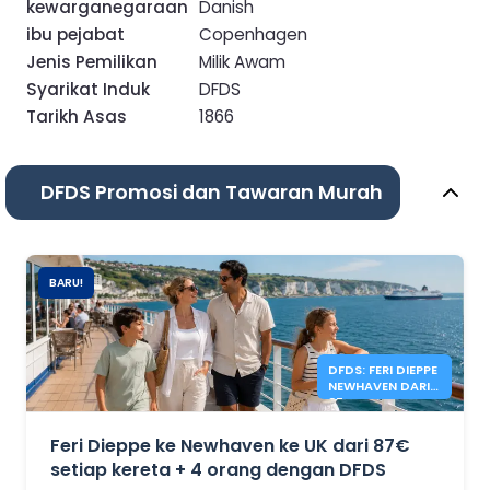
kewarganegaraan
Danish
ibu pejabat
Copenhagen
Jenis Pemilikan
Milik Awam
Syarikat Induk
DFDS
Tarikh Asas
1866
DFDS Promosi dan Tawaran Murah
BARU!
DFDS: FERI DIEPPE
NEWHAVEN DARI
87€
Feri Dieppe ke Newhaven ke UK dari 87€
setiap kereta + 4 orang dengan DFDS