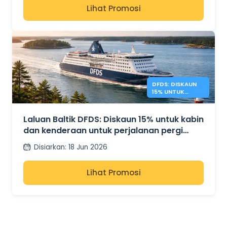
Lihat Promosi
DFDS: DISKAUN
15% UNTUK
PERJALANAN
PERGI BALIK
BALTIK
Laluan Baltik DFDS: Diskaun 15% untuk kabin
dan kenderaan untuk perjalanan pergi
balik
Disiarkan
:
18 Jun 2026
Lihat Promosi