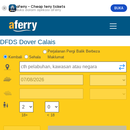
aFerry - Cheap ferry tickets
BUKA
Buka dalam aplikasi aFerry
DFDS Dover Calais
Perjalanan Pergi Balik Berbeza
Kembali
Sehala
Maklumat
18+
< 18