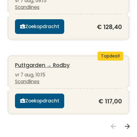
vr 7 aug, 09:15
Scandlines
€ 128,40
Zoekopdracht
Topdeal!
Puttgarden
→
Rodby
vr 7 aug, 10:15
Scandlines
€ 117,00
Zoekopdracht