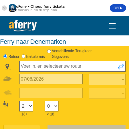
aFerry - Cheap ferry tickets
OPEN
Openen in de aFerry-app
Ferry naar Denemarken
Verschillende Terugkeer
Retour
Enkele reis
Gegevens
18+
< 18