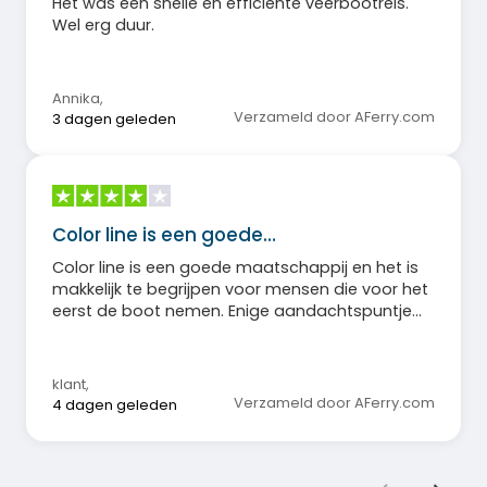
Het was een snelle en efficiënte veerbootreis.
Wel erg duur.
Annika
,
Verzameld door AFerry.com
3 dagen geleden
Color line is een goede…
Color line is een goede maatschappij en het is
makkelijk te begrijpen voor mensen die voor het
eerst de boot nemen. Enige aandachtspuntje
zou zijn dat er misschien bij de catering een
INGANG en UITGANG duidelijk wordt aangegeven.
Nu stonden mensen in een cirkel te lopen om
klant
,
het echt vleesbuffet.
Verzameld door AFerry.com
4 dagen geleden