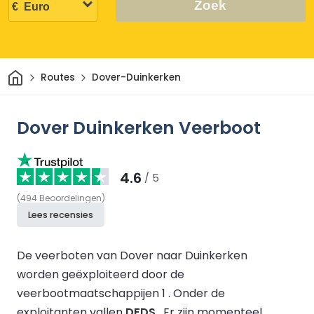
Zoek
Thuis
Routes
Dover-Duinkerken
Dover Duinkerken Veerboot
4.6
/ 5
(
494
Beoordelingen
)
Lees recensies
De veerboten van Dover naar Duinkerken
worden geëxploiteerd door de
veerbootmaatschappijen 1 .
Onder de
exploitanten vallen
DFDS
.
Er zijn momenteel