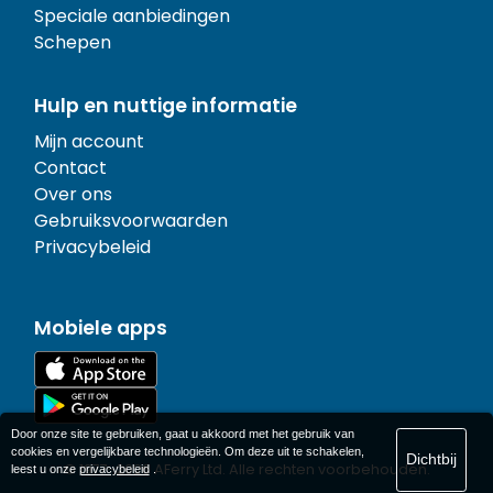
Speciale aanbiedingen
Schepen
Hulp en nuttige informatie
Mijn account
Contact
Over ons
Gebruiksvoorwaarden
Privacybeleid
Mobiele apps
Door onze site te gebruiken, gaat u akkoord met het gebruik van
cookies en vergelijkbare technologieën. Om deze uit te schakelen,
Dichtbij
© 1977-
2026
AFerry Ltd. Alle rechten voorbehouden.
leest u onze
privacybeleid
.