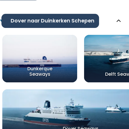
Dover naar Duinkerken Schepen
Dunkerque
Seaways
Delft Sea
Dover Seaways