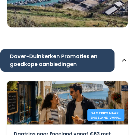
Dover-Duinkerken Promoties en
goedkope aanbiedingen
DAGTRIPS NAAR
ENGELAND VANAF
€63 - DFDS
Dagtrips naar Engeland vanaf €63 met