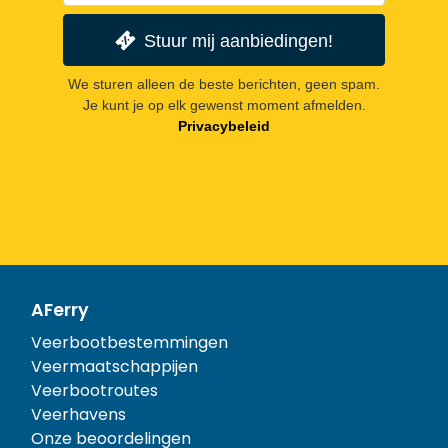
Stuur mij aanbiedingen!
We sturen alleen de beste berichten, geen spam.
Je kunt je op elk gewenst moment afmelden.
Privacybeleid
AFerry
Veerbootbestemmingen
Veermaatschappijen
Veerbootroutes
Veerhavens
Onze beoordelingen