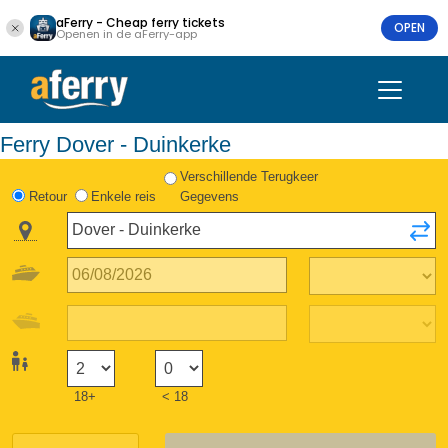
aFerry - Cheap ferry tickets
OPEN
Openen in de aFerry-app
Ferry Dover - Duinkerke
Verschillende Terugkeer
Retour
Enkele reis
Gegevens
18+
< 18