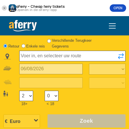
aFerry - Cheap ferry tickets
OPEN
Openen in de aFerry-app
Verschillende Terugkeer
Retour
Enkele reis
Gegevens
18+
< 18
Zoek