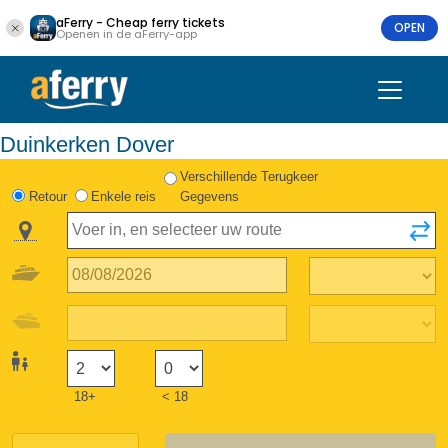
aFerry - Cheap ferry tickets
OPEN
Openen in de aFerry-app
Duinkerken Dover
Verschillende Terugkeer
Retour
Enkele reis
Gegevens
18+
< 18