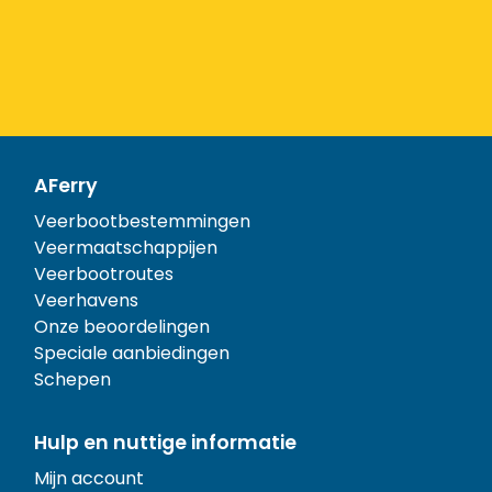
AFerry
Veerbootbestemmingen
Veermaatschappijen
Veerbootroutes
Veerhavens
Onze beoordelingen
Speciale aanbiedingen
Schepen
Hulp en nuttige informatie
Mijn account