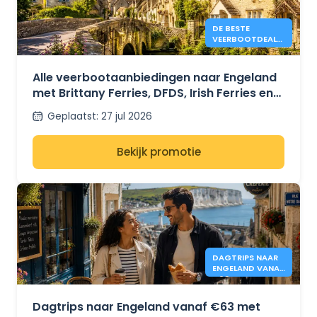
DE BESTE
VEERBOOTDEALS
NAAR ENGELAND
IN 2026 VANAF
€41.
Alle veerbootaanbiedingen naar Engeland
met Brittany Ferries, DFDS, Irish Ferries en
P&O Ferries – vanaf €41.
Geplaatst
:
27 jul 2026
Bekijk promotie
DAGTRIPS NAAR
ENGELAND VANAF
€63 - DFDS
Dagtrips naar Engeland vanaf €63 met