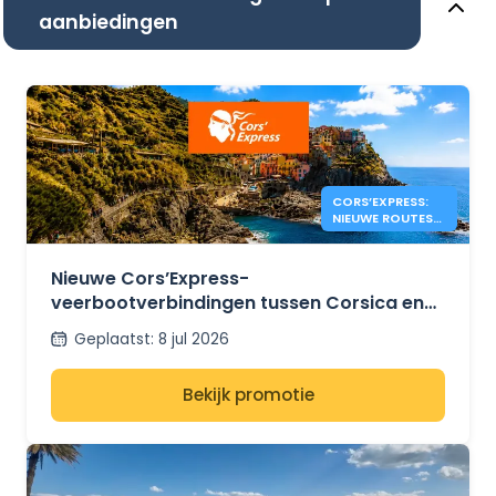
aanbiedingen
CORS’EXPRESS:
NIEUWE ROUTES
TUSSEN CORSICA
EN ITALIË
Nieuwe Cors’Express-
veerbootverbindingen tussen Corsica en
Italië
Geplaatst
:
8 jul 2026
Bekijk promotie