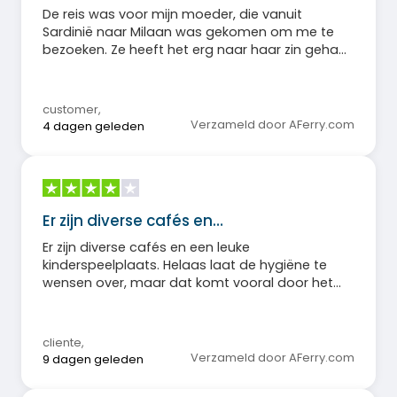
De reis was voor mijn moeder, die vanuit
Sardinië naar Milaan was gekomen om me te
bezoeken. Ze heeft het erg naar haar zin gehad,
goed geslapen en de reis was aangenaam. De
zee was kalm en de boot kwam op tijd aan.
customer
,
Verzameld door AFerry.com
4 dagen geleden
Er zijn diverse cafés en…
Er zijn diverse cafés en een leuke
kinderspeelplaats. Helaas laat de hygiëne te
wensen over, maar dat komt vooral door het
respectloze gedrag van sommige passagiers.
Daarentegen is het restaurant duur, met veel
extra kosten, zelfs bij volpension.
cliente
,
Verzameld door AFerry.com
9 dagen geleden