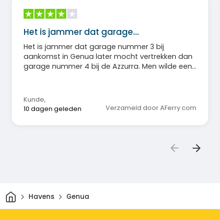
Het is jammer dat garage…
Het is jammer dat garage nummer 3 bij
aankomst in Genua later mocht vertrekken dan
garage nummer 4 bij de Azzurra. Men wilde een
ordelijk verloop garanderen, maar omdat de
laadklep van garage nummer 4 ook gesloten
was, vertrokken alle auto's tegelijk. Dit leidde tot
Kunde
,
chaos en dwong degenen die de instructies
Verzameld door AFerry.com
10 dagen geleden
opvolgden langer te wachten. Dit was vooral
frustrerend voor vakantiegangers met een reis
van meer dan 1000 km voor de boeg.
Thuis
Havens
Genua