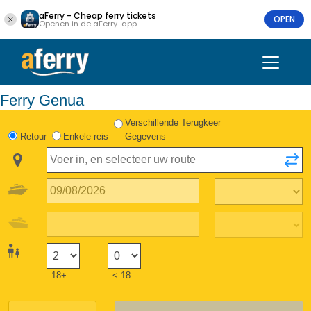
aFerry - Cheap ferry tickets
OPEN
Openen in de aFerry-app
Ferry Genua
Verschillende Terugkeer
Retour
Enkele reis
Gegevens
18+
< 18