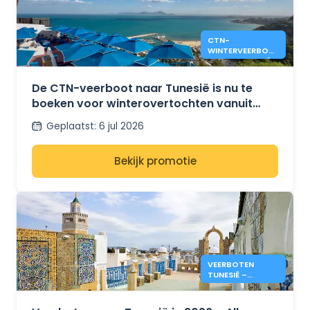
CTN-
WINTERVEERBOTE
N NAAR TUNESIË
VANUIT MARSEILLE
EN GENUA
De CTN-veerboot naar Tunesië is nu te
boeken voor winterovertochten vanuit
Marseille en Genua.
Geplaatst
:
6 jul 2026
Bekijk promotie
VEERBOTEN
TUNESIË –
PRIJZEN & INFO
ZOMER 2026