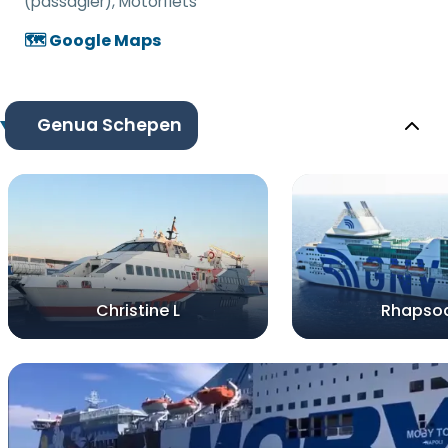
(passagier), Motorfiets
🗺️ Google Maps
Genua Schepen
Christine L
Rhapso