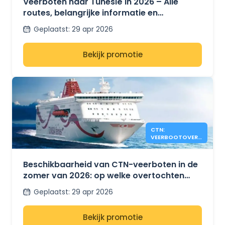
Veerboten naar Tunesië in 2026 – Alle
routes, belangrijke informatie en
prijsontwikkelingen voor de zomer
Geplaatst
:
29 apr 2026
Bekijk promotie
CTN:
VEERBOOTOVERS
TEKEN NOG
BESCHIKBAAR
ZOMER 2026
Beschikbaarheid van CTN-veerboten in de
zomer van 2026: op welke overtochten
tussen Tunesië, Frankrijk en Italië is nog
Geplaatst
:
29 apr 2026
plaats?
Bekijk promotie