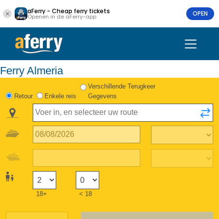
aFerry - Cheap ferry tickets
OPEN
Openen in de aFerry-app
Ferry Almeria
Verschillende Terugkeer
Retour
Enkele reis
Gegevens
18+
< 18