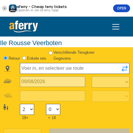
aFerry - Cheap ferry tickets
OPEN
Openen in de aFerry-app
Ile Rousse Veerboten
Verschillende Terugkeer
Retour
Enkele reis
Gegevens
18+
< 18