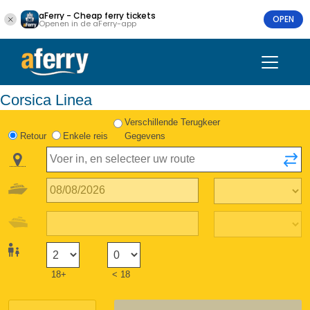
aFerry - Cheap ferry tickets
OPEN
Openen in de aFerry-app
Corsica Linea
Verschillende Terugkeer
Retour
Enkele reis
Gegevens
18+
< 18