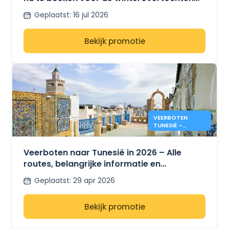
tussen Marseille en Tunesië.
Geplaatst
:
16 jul 2026
Bekijk promotie
VEERBOTEN
TUNESIË –
PRIJZEN & INFO
ZOMER 2026
Veerboten naar Tunesië in 2026 – Alle
routes, belangrijke informatie en
prijsontwikkelingen voor de zomer
Geplaatst
:
29 apr 2026
Bekijk promotie