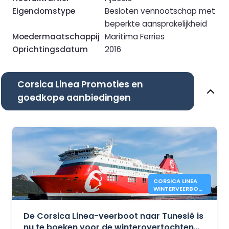
Eigendomstype
Besloten vennootschap met
beperkte aansprakelijkheid
Moedermaatschappij
Maritima Ferries
Oprichtingsdatum
2016
Corsica Linea Promoties en
goedkope aanbiedingen
CORSICA LINEA
WINTERVEERBOTE
N TUSSEN
MARSEILLE EN
TUNIS
De Corsica Linea-veerboot naar Tunesië is
nu te boeken voor de winterovertochten