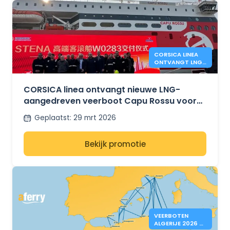
CORSICA LINEA
ONTVANGT LNG-
VEERBOOT CAPU
ROSSU
CORSICA linea ontvangt nieuwe LNG-
aangedreven veerboot Capu Rossu voor
routes op Corsica
Geplaatst
:
29 mrt 2026
Bekijk promotie
VEERBOTEN
ALGERIJE 2026 –