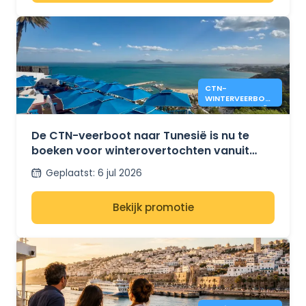
CTN-
WINTERVEERBOTE
N NAAR TUNESIË
VANUIT MARSEILLE
EN GENUA
De CTN-veerboot naar Tunesië is nu te
boeken voor winterovertochten vanuit
Marseille en Genua.
Geplaatst
:
6 jul 2026
Bekijk promotie