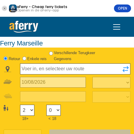
aFerry - Cheap ferry tickets
OPEN
Openen in de aFerry-app
Ferry Marseille
Verschillende Terugkeer
Retour
Enkele reis
Gegevens
18+
< 18