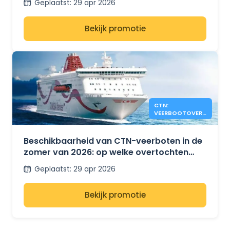
Geplaatst
:
29 apr 2026
Bekijk promotie
CTN:
VEERBOOTOVERS
TEKEN NOG
BESCHIKBAAR
ZOMER 2026
Beschikbaarheid van CTN-veerboten in de
zomer van 2026: op welke overtochten
tussen Tunesië, Frankrijk en Italië is nog
Geplaatst
:
29 apr 2026
plaats?
Bekijk promotie