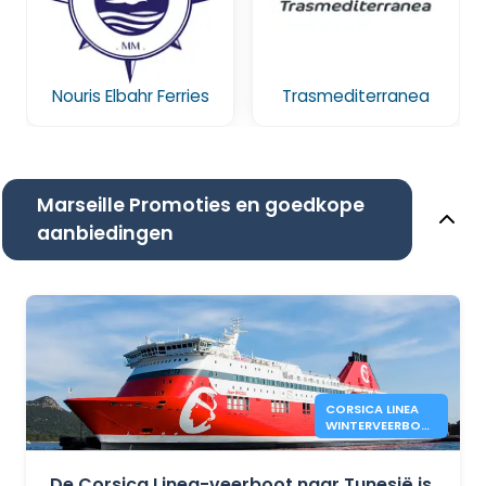
Nouris Elbahr Ferries
Trasmediterranea
Marseille Promoties en goedkope
aanbiedingen
CORSICA LINEA
WINTERVEERBOTE
N TUSSEN
MARSEILLE EN
TUNIS
De Corsica Linea-veerboot naar Tunesië is