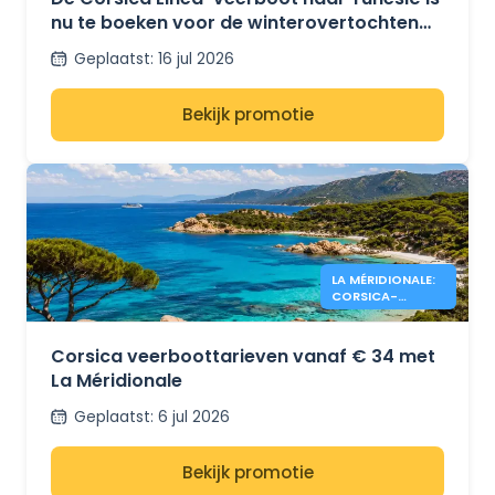
nu te boeken voor de winterovertochten
tussen Marseille en Tunesië.
Geplaatst
:
16 jul 2026
Bekijk promotie
LA MÉRIDIONALE:
CORSICA-
AANBIEDINGEN
VANAF 34 €
Corsica veerboottarieven vanaf € 34 met
La Méridionale
Geplaatst
:
6 jul 2026
Bekijk promotie