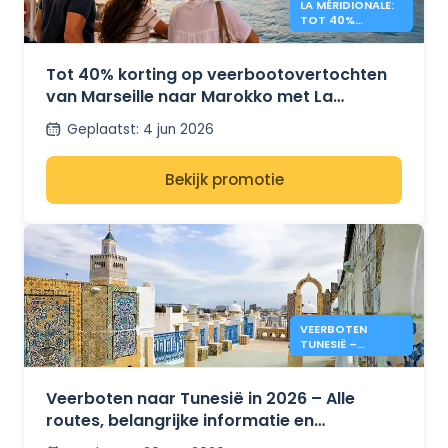
LA MÉRIDIONALE:
TOT 40%
KORTING OP
REIZEN NAAR
MAROKKO
Tot 40% korting op veerbootovertochten
van Marseille naar Marokko met La
Méridionale
Geplaatst
:
4 jun 2026
Bekijk promotie
VEERBOTEN
TUNESIË –
PRIJZEN & INFO
ZOMER 2026
Veerboten naar Tunesië in 2026 – Alle
routes, belangrijke informatie en
prijsontwikkelingen voor de zomer