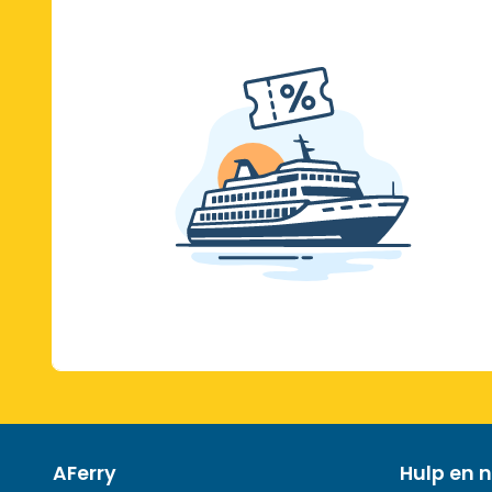
AFerry
Hulp en n