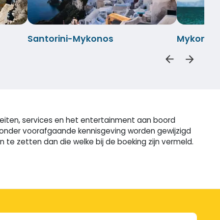
Santorini-Mykonos
Mykonos-
teiten, services en het entertainment aan boord
n zonder voorafgaande kennisgeving worden gewijzigd
e zetten dan die welke bij de boeking zijn vermeld.