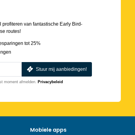
l profiteren van fantastische Early Bird-
se routes!
esparingen tot 25%
ingen
Stuur mij aanbiedingen!
nst moment afmelden.
Privacybeleid
Mobiele apps