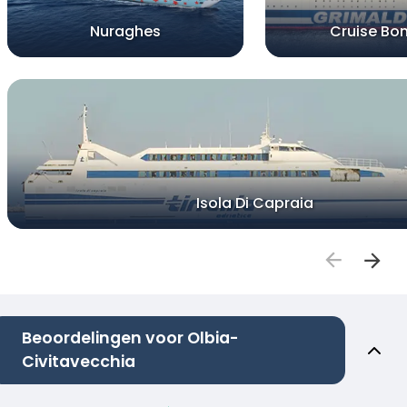
Nuraghes
Cruise Bon
Isola Di Capraia
Beoordelingen voor Olbia-
Civitavecchia