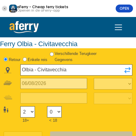
aFerry - Cheap ferry tickets
OPEN
Openen in de aFerry-app
Ferry Olbia - Civitavecchia
Verschillende Terugkeer
Retour
Enkele reis
Gegevens
18+
< 18