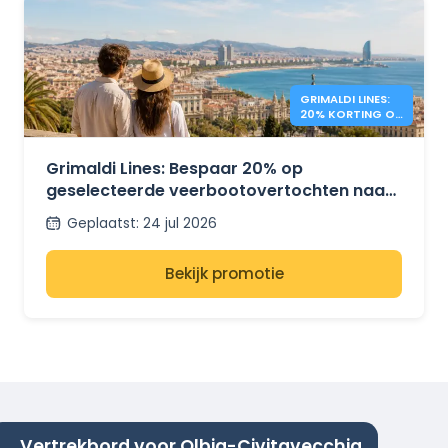
GRIMALDI LINES:
20% KORTING OP
MIDDELLANDSE
ZEE - VEERBOTEN
Grimaldi Lines: Bespaar 20% op
geselecteerde veerbootovertochten naar
Sardinië, Sicilië en Spanje.
Geplaatst
:
24 jul 2026
Bekijk promotie
Vertrekbord voor Olbia-Civitavecchia