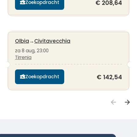
€ 208,64
Zoekopdracht
Olbia
→
Civitavecchia
za 8 aug, 23:00
Tirrenia
€ 142,54
Zoekopdracht