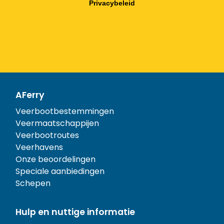
Privacybeleid
AFerry
Veerbootbestemmingen
Veermaatschappijen
Veerbootroutes
Veerhavens
Onze beoordelingen
Speciale aanbiedingen
Schepen
Hulp en nuttige informatie