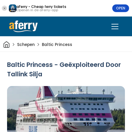
aFerry - Cheap ferry tickets
OPEN
Openen in de aFerry-app
Thuis
Schepen
Baltic Princess
Baltic Princess - Geëxploiteerd Door
Tallink Silja