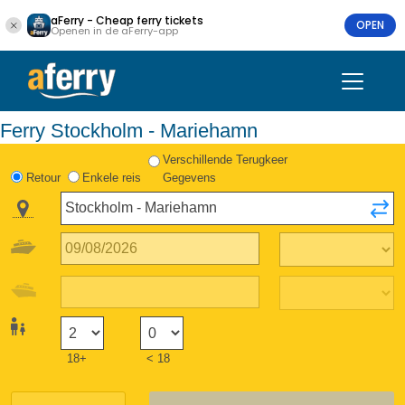
aFerry - Cheap ferry tickets
OPEN
Openen in de aFerry-app
Ferry Stockholm - Mariehamn
Verschillende Terugkeer
Retour
Enkele reis
Gegevens
18+
< 18