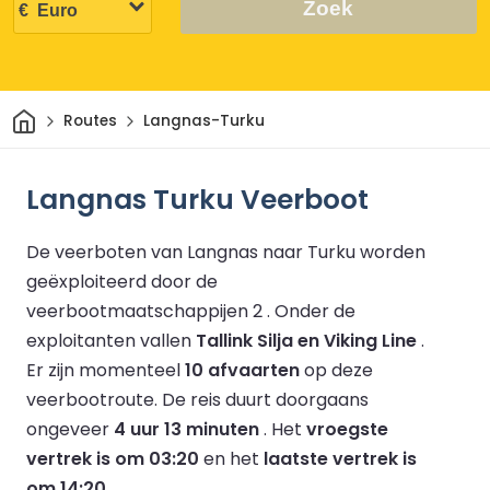
Zoek
Thuis
Routes
Langnas-Turku
Langnas Turku Veerboot
De veerboten van Langnas naar Turku worden
geëxploiteerd door de
veerbootmaatschappijen 2 .
Onder de
exploitanten vallen
Tallink Silja en Viking Line
.
Er zijn momenteel
10 afvaarten
op deze
veerbootroute.
De reis duurt doorgaans
ongeveer
4 uur 13 minuten
.
Het
vroegste
vertrek is om 03:20
en het
laatste vertrek is
om 14:20
.