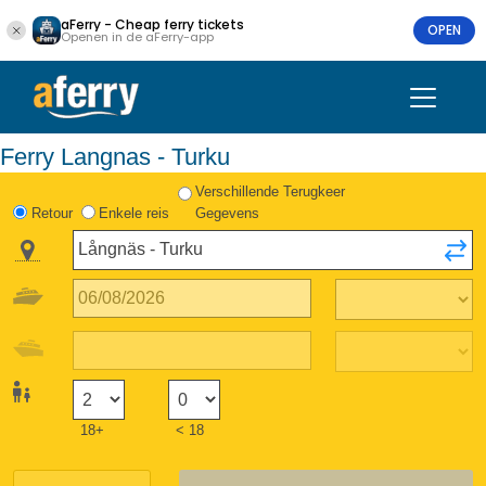
aFerry - Cheap ferry tickets
OPEN
Openen in de aFerry-app
Ferry Langnas - Turku
Verschillende Terugkeer
Retour
Enkele reis
Gegevens
18+
< 18