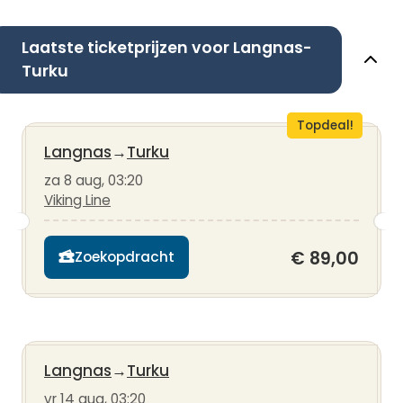
Laatste ticketprijzen voor Langnas-
Turku
Topdeal!
Langnas
→
Turku
za 8 aug, 03:20
Viking Line
€ 89,00
Zoekopdracht
Langnas
→
Turku
vr 14 aug, 03:20