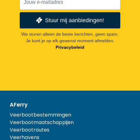
Stuur mij aanbiedingen!
We sturen alleen de beste berichten, geen spam.
Je kunt je op elk gewenst moment afmelden.
Privacybeleid
AFerry
Veerbootbestemmingen
Veerbootmaatschappijen
Veerbootroutes
Veerhavens