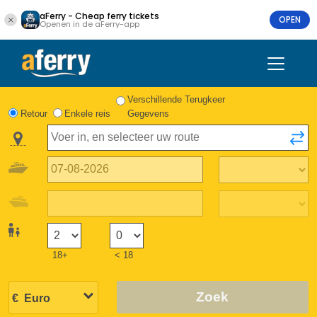
aFerry - Cheap ferry tickets
OPEN
Openen in de aFerry-app
Verschillende Terugkeer
Retour
Enkele reis
Gegevens
18+
< 18
Zoek