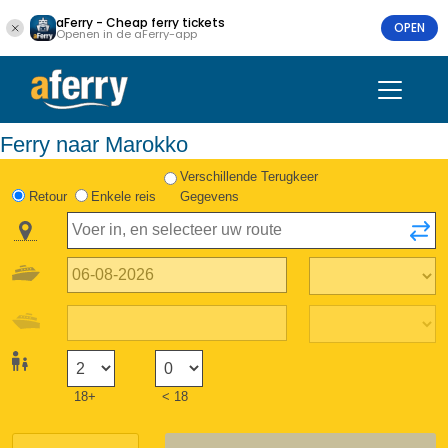
aFerry - Cheap ferry tickets
OPEN
Openen in de aFerry-app
Ferry naar Marokko
Verschillende Terugkeer
Retour
Enkele reis
Gegevens
18+
< 18