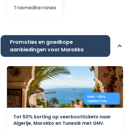
Trasmediterranea
Promoties en goedkope
aanbiedingen voor Marokko
GNV: -50%
VEERBOTEN
MAROKKO,
TUNESIË,
ALGERIJE
Tot 50% korting op veerboottickets naar
Algerije, Marokko en Tunesië met GNV.