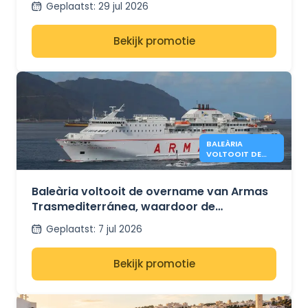
Geplaatst
:
29 jul 2026
Bekijk promotie
BALEÀRIA
VOLTOOIT DE
OVERNAME VAN
ARMAS
Baleària voltooit de overname van Armas
Trasmediterránea, waardoor de
veerverbindingen tussen Spanje en Noord-
Geplaatst
:
7 jul 2026
Afrika worden versterkt
Bekijk promotie