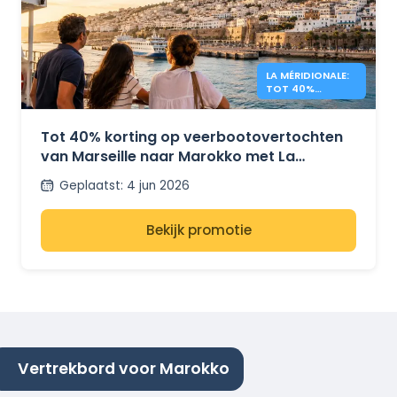
LA MÉRIDIONALE:
TOT 40%
KORTING OP
REIZEN NAAR
MAROKKO
Tot 40% korting op veerbootovertochten
van Marseille naar Marokko met La
Méridionale
Geplaatst
:
4 jun 2026
Bekijk promotie
Vertrekbord voor Marokko