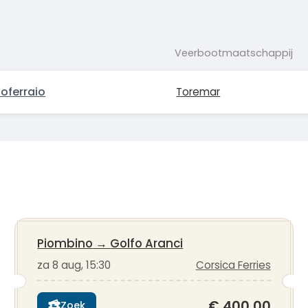
Veerbootmaatschappij
oferraio
Toremar
Piombino
→
Golfo Aranci
za 8 aug, 15:30
Corsica Ferries
€ 400,00
Zoek