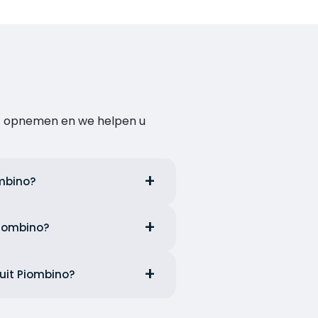
act opnemen en we helpen u
ombino?
Piombino?
nuit Piombino?