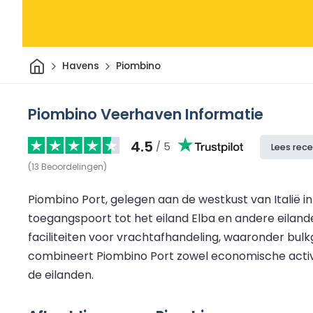
Thuis
Havens
Piombino
Piombino Veerhaven Informatie
4.5
/ 5
Lees rece
(
13
Beoordelingen
)
Piombino Port, gelegen aan de westkust van Italië i
toegangspoort tot het eiland Elba en andere eilande
faciliteiten voor vrachtafhandeling, waaronder bul
combineert Piombino Port zowel economische activite
de eilanden.