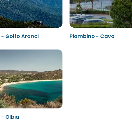
- Golfo Aranci
Piombino - Cavo
- Olbia