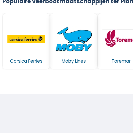
Populaire veerbootmaatschappijen ter Pio
Corsica Ferries
Moby Lines
Toremar